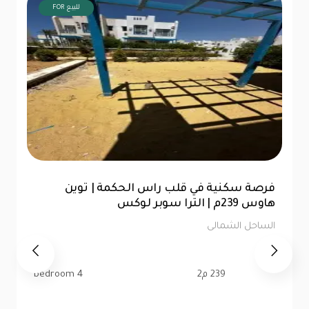
FOR للبيع
شاليه 76متر للبيع | الحق فرصتك في لا سيستا
الساحل الشمالى
76 م2
1 bedroom
1 bath