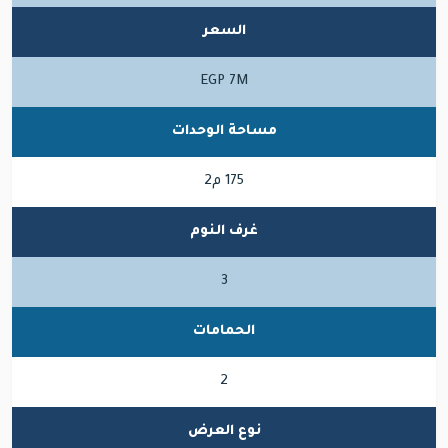
السعر
EGP 7M
مساحة الوحدات
175 م2
غرف النوم
3
الحمامات
2
نوع العرض