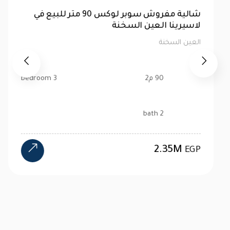
بينت هاوس تشطيب كامل 323 متر للبيع في
بورتو العين السخنة
العين السخنة
323 م2
3 bedroom
3 bath
5.5M
EGP