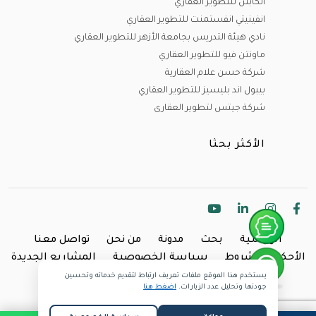
الكابتن للتطوير العقاري
انفينيتي انفستمنت للتطوير العقاري
نادي هيئة التدريس بجامعة الأزهر للتطوير العقاري
ماونتن فيو للتطوير العقاري
شركة حسن علام العقارية
بيبول اند بليسيز للتطوير العقاري
شركة جيتس لتطوير العقارى
الأكثر بحثا
الرئيسية
بحث
مدونة
من نحن
تواصل معنا
الأحكام والشروط
سياسة الخصوصية
المشاريع الجديدة
يستخدم هذا الموقع ملفات تعريف ارتباط لتقديم خدماته وتحسين
Copyright @2024 Inland.
جودتها وتحليل عدد الزيارات.
اضغط هنا