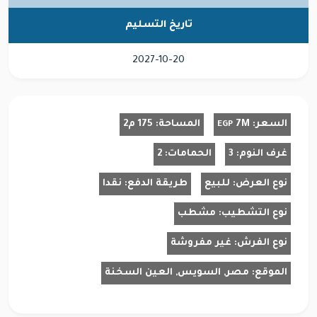
تاريخ التسليم
2027-10-20
السعر:
7M
المساحة:
175 م2
EGP
غرف النوم:
3
الحمامات:
2
نوع العرض:
للبيع
طريقة الدفع:
نقدا
نوع التشطيب:
مشطب
نوع الفرش:
غير مفروشة
الموقع:
مصر, السويس, العين السخنة