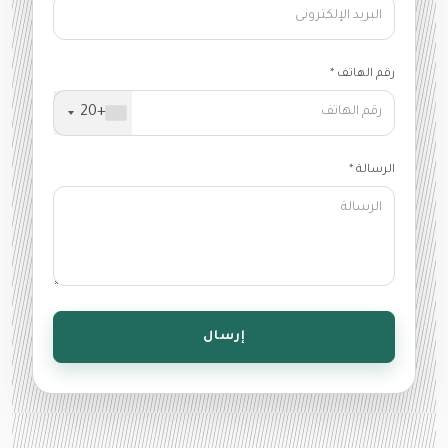
رقم الهاتف *
+20
الرسالة *
إرسال