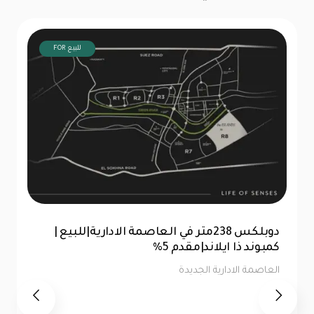
FOR للبيع
للبيع |شقة 99 متر|كمبوند ذا ايلاند العاصمة
الإدارية |تقسيط 10سنين
العاصمة الادارية الجديدة