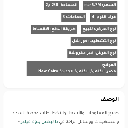
السعر:
5.7M
المساحة:
238 م2
EGP
غرف النوم:
4
الحمامات:
3
نوع العرض:
للبيع
طريقة الدفع:
الأقساط
نوع التشطيب:
كور شل
نوع الفرش:
غير مفروشة
الموقع:
مصر, القاهرة, القاهرة الجديدة New Cairo
الوصف
جميع المعلومات والأسعار والتخطيطات وخطة السداد
والتسهيلات ووسائل الراحة في
ذا ليكس بلوم فيلدز
-