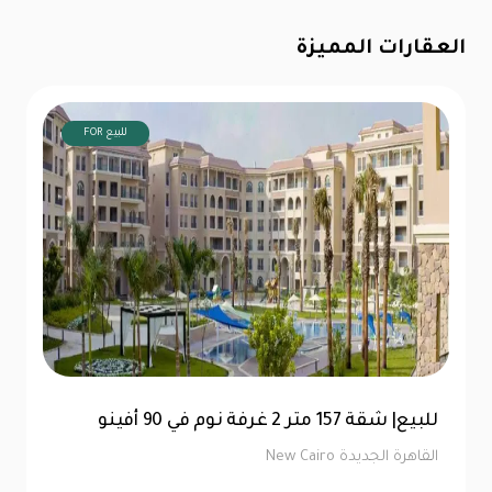
العقارات المميزة
FOR للبيع
توين هاوس 520 متر للبيع في ماونتن فيو هايد
بارك | كاش
القاهرة الجديدة New Cairo