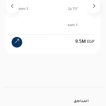
520 م2
4 bedroom
4 bath
24M
EGP
المناطق