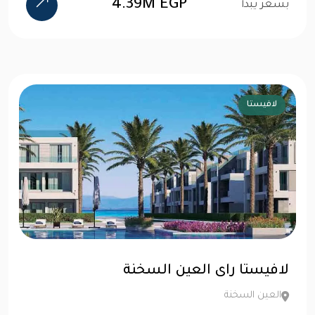
4.39M EGP
بسعر يبدأ
لافيستا
لافيستا راى العين السخنة
العين السخنة