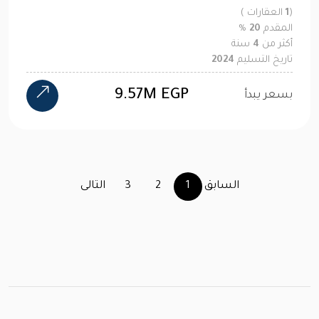
(
1
العقارات )
المقدم
20
%
أكثر من
4
سنة
تاريخ التسليم
2024
9.57M EGP
بسعر يبدأ
السابق
1
2
3
التالى