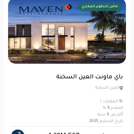
مافن للتطوير العقاري
باي ماونت العين السخنة
العين السخنة
(
9
العقارات )
المقدم
9
%
أكثر من
9
سنة
تاريخ التسليم
2025