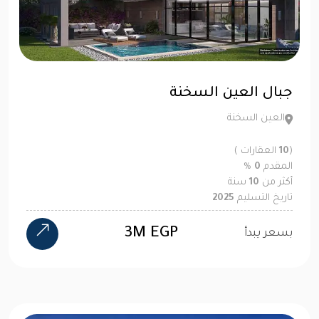
جبال العين السخنة
العين السخنة
(
10
العقارات )
المقدم
0
%
أكثر من
10
سنة
تاريخ التسليم
2025
3M EGP
بسعر يبدأ