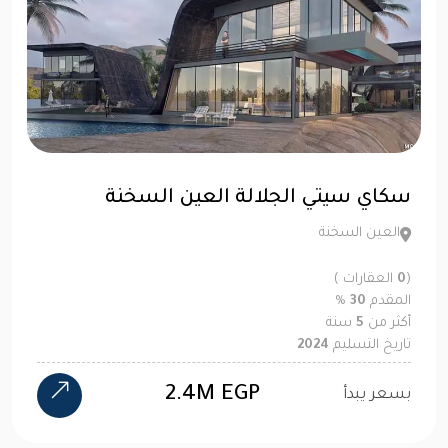
سكاي سيتي الجلالة العين السخنة
العين السخنة
(
0
العقارات )
المقدم
30
%
أكثر من
5
سنة
تاريخ التسليم
2024
2.4M EGP
بسعر يبدأ