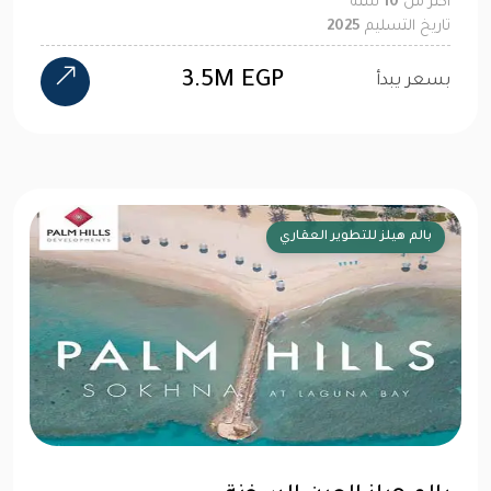
أكثر من
10
سنة
تاريخ التسليم
2025
3.5M EGP
بسعر يبدأ
بالم هيلز للتطوير العقاري