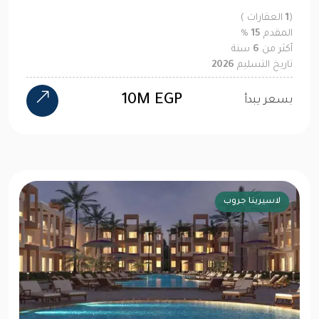
(
1
العقارات )
المقدم
15
%
أكثر من
6
سنة
تاريخ التسليم
2026
10M EGP
بسعر يبدأ
لاسيرينا جروب