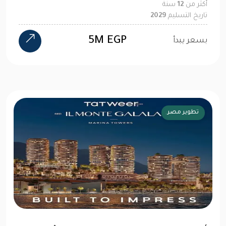
أكثر من
12
سنة
تاريخ التسليم
2029
5M EGP
بسعر يبدأ
تطوير مصر