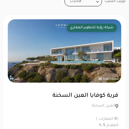
ترتيب حسب:
الأحدث
شركة رؤية للتطوير العقاري
قرية كوفايا العين السخنة
العين السخنة
(
0
العقارات )
المقدم
5
%