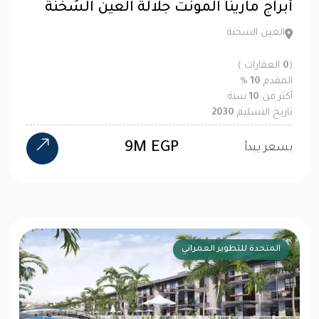
أبراج مارينا المونت جلالة العين السُخنة
العين السخنة
(
0
العقارات )
المقدم
10
%
أكثر من
10
سنة
تاريخ التسليم
2030
9M EGP
بسعر يبدأ
المتحدة للتطوير العمراني