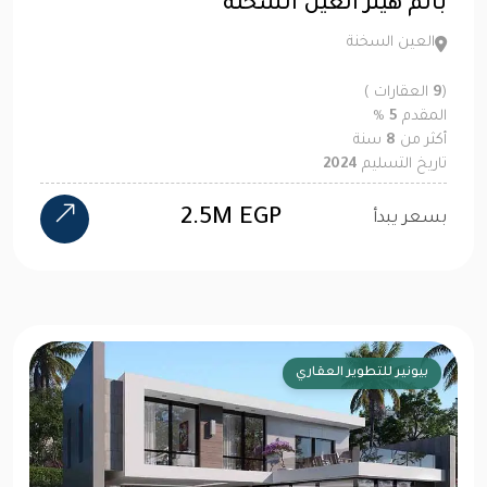
بالم هيلز العين السخنة
العين السخنة
(
9
العقارات )
المقدم
5
%
أكثر من
8
سنة
تاريخ التسليم
2024
2.5M EGP
بسعر يبدأ
بيونير للتطوير العقاري