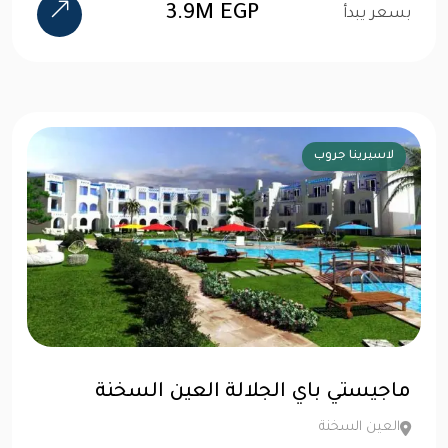
3.9M EGP
بسعر يبدأ
لاسيرينا جروب
ماجيستي باي الجلالة العين السخنة
العين السخنة