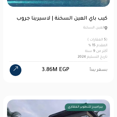
كيب باي العين السخنة | لاسيرينا جروب
العين السخنة
(
5
العقارات )
المقدم
15
%
أكثر من
9
سنة
تاريخ التسليم
2024
3.86M EGP
بسعر يبدأ
بيراميدز للتطوير العقاري