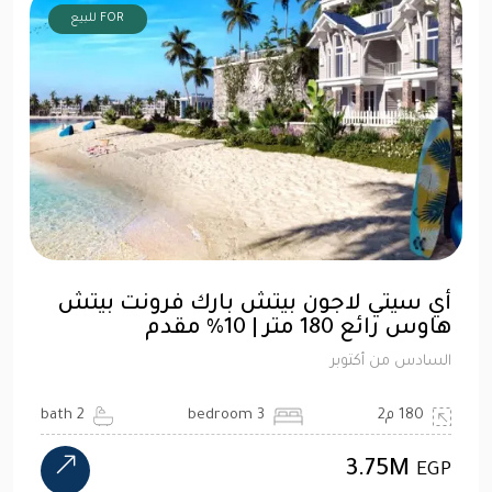
FOR للبيع
أي سيتي لاجون بيتش بارك فرونت بيتش
هاوس رائع 180 متر | 10% مقدم
السادس من أكتوبر
180 م2
3 bedroom
2 bath
3.75M
EGP