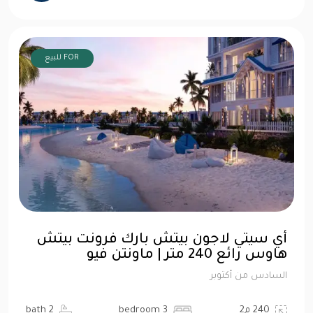
FOR للبيع
أي سيتي لاجون بيتش بارك فرونت بيتش
هاوس رائع 240 متر | ماونتن فيو
السادس من أكتوبر
240 م2
3 bedroom
2 bath