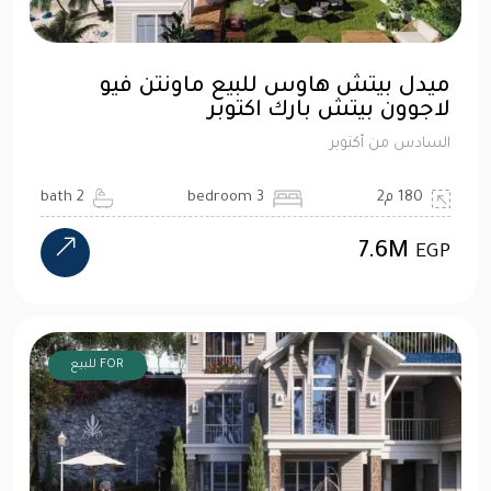
ميدل بيتش هاوس للبيع ماونتن فيو
لاجوون بيتش بارك اكتوبر
السادس من أكتوبر
180 م2
3 bedroom
2 bath
7.6M
EGP
FOR للبيع