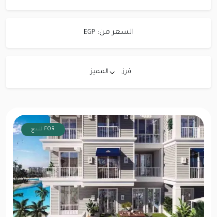
السعر من:
EGP
فرز:
المميز
FOR للبيع