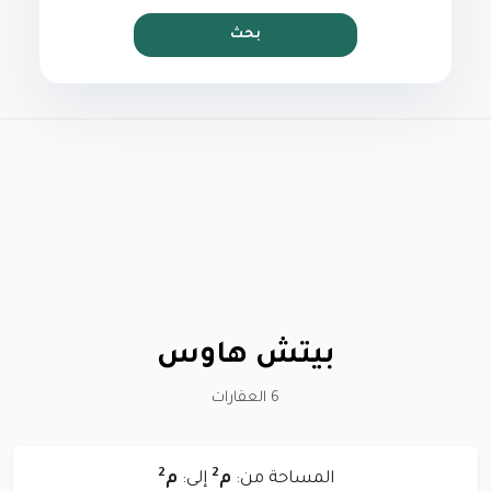
بحث
بيتش هاوس
6 العقارات
2
2
المساحة من:
م
إلى:
م