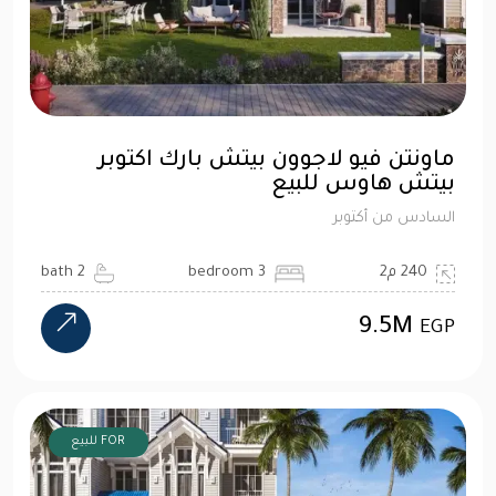
ماونتن فيو لاجوون بيتش بارك اكتوبر
بيتش هاوس للبيع
السادس من أكتوبر
240 م2
3 bedroom
2 bath
9.5M
EGP
FOR للبيع