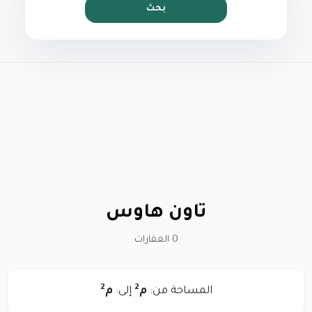
بحث
تاون هاوس
0 العقارات
2
2
المساحة من:
م
إلى:
م