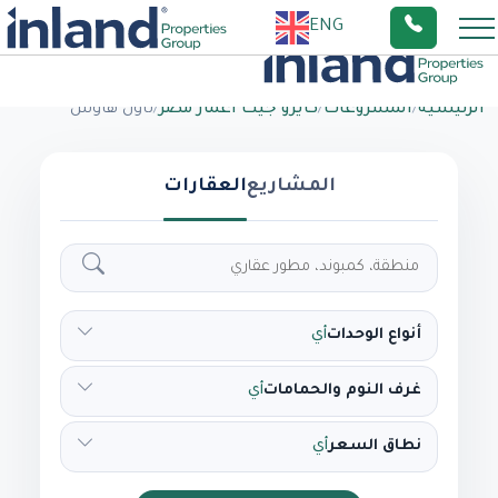
ENG
الرئيسية
/
المشروعات
/
كايرو جيت اعمار مصر
/
تاون هاوس
المشاريع
العقارات
أنواع الوحدات
أي
غرف النوم والحمامات
أي
نطاق السعر
أي