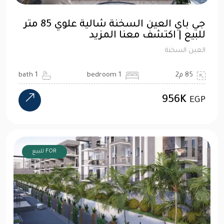
جي باي العين السخنة شالية علوي 85 متر
للبيع | اكتشف معنا المزيد
العين السخنة
85 م2
1 bedroom
1 bath
956K
EGP
FOR للبيع