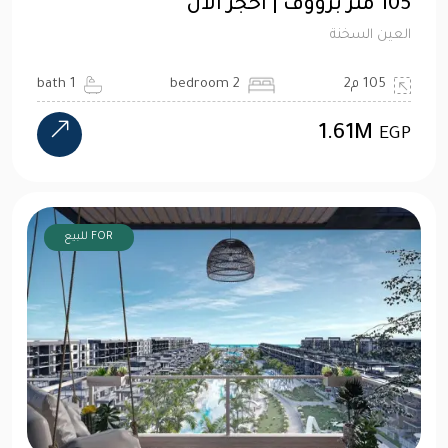
105 متر برووف | احجز الان
العين السخنة
105 م2
2 bedroom
1 bath
1.61M
EGP
FOR للبيع