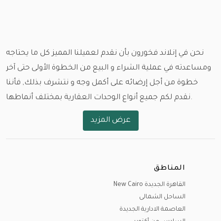
نحن في إنلاند فخورون بأن نقدم لعميلنا المميز كل ما يحتاجه
ومساعدته في عملية الشراء و البيع من الخطوة الأولى حتى آخر
خطوة من أجل إرضائه على أكمل وجه و نتشرف بذلك, فأننا
نقدم لكم جميع أنواع الوحدات العقارية بمختلف أنماطها.
عرض المزيد
و باختلاف المساحات و الأسعار و مواعيد الاستلام , نود ان
نستعرض معكم أولا أماكن الوحدات و العقارات في مختلف
بقاع مصر.
المناطق
القاهرة الجديدة (التجمع الأول - التجمع الخامس )، مدينة
القاهرة الجديدة New Cairo
السادس من أكتوبر ، مدينة الشيخ زايد، مدينة الشيخ زايد
الساحل الشمالى
الجديدة (نيو زايد)، مدينة العاصمة الإدارية الجديدة، مدينة
العاصمة الادارية الجديدة
الشروق، مدينتي، مدينة الرحاب، مدينة المستقبل (المستقبل