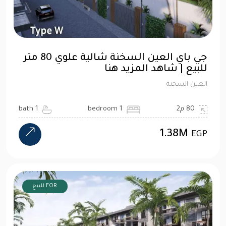
جي باي العين السخنة شالية علوي 80 متر
للبيع | شاهد المزيد هنا
العين السخنة
80 م2
1 bedroom
1 bath
1.38M
EGP
FOR للبيع