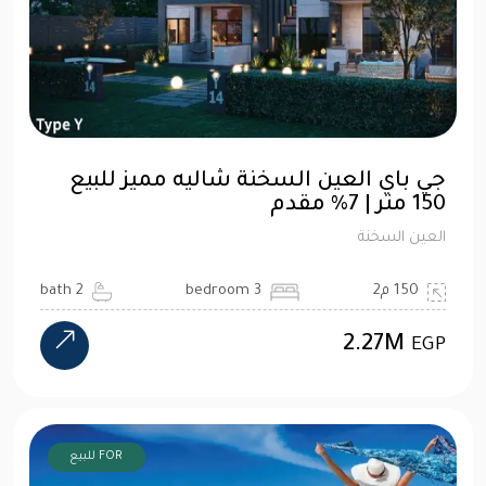
جي باي العين السخنة شاليه مميز للبيع
150 متر | 7% مقدم
العين السخنة
150 م2
3 bedroom
2 bath
2.27M
EGP
FOR للبيع