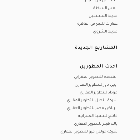
السادس من أكتوبر
سيتي )، مدينة هليوبوليس الجديدة ، الساحل الشمالي، مدينة
العين السخنة
العلمين الجديدة، الجونة، مدينة راس سدر و مدينة المنصورة
مدينة المستقبل
عقارات للبيع في القاهرة
الجديدة
مدينة الشروق
أنواع الوحدات :
المشاريع الجديدة
لدينا مختلف أنواع الوحدات ( وحدات سكنية - وحدات تجارية
احدث المطورين
-وحدات إدارية )
المتحدة للتطوير العمراني
و من الوحدات السكنية يوجد لدينا (شقق-فيلات مستقلة-تاون
ايجي تاور للتطوير العقاري
موداد للتطوير العقاري
هاوس- توين هاوس -شاليهات سياحية - ستوديوهات -
شركة النخيل للتطوير العقاري
دوبليكسات -بنتهاوس-وود هاوس )
الرياض مصر للتطوير العقاري
فانتج للتنمية العمرانية
وحدات تجارية (مولات تجارية - محلات تجارية- عيادات طبية
بالم هيلز للتطوير العقاري
-صيدليات-مطاعم -كافيهات )
شركة جولدن فيو للتطوير العقاري