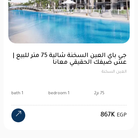
جي باي العين السخنة شالية 75 متر للبيع |
عش صيفك الحقيقي معانا
العين السخنة
75 م2
1 bedroom
1 bath
867K
EGP