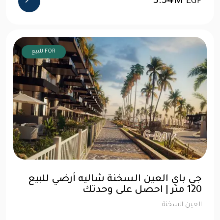
3.34M
EGP
FOR للبيع
جي باي العين السخنة شاليه أرضي للبيع
120 متر | احصل على وحدتك
العين السخنة