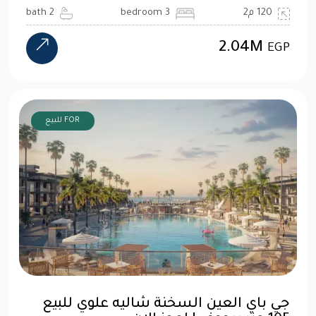
120 م2
3 bedroom
2 bath
2.04M
EGP
FOR للبيع
جي باي العين السخنة شاليه علوي للبيع