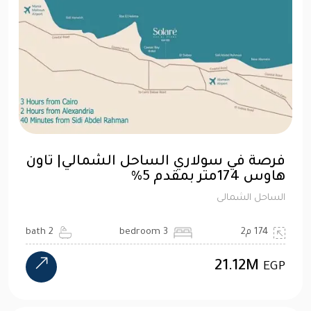
فرصة في سولاري الساحل الشمالي| تاون
هاوس 174متر بمقدم 5%
الساحل الشمالى
174 م2
3 bedroom
2 bath
21.12M
EGP