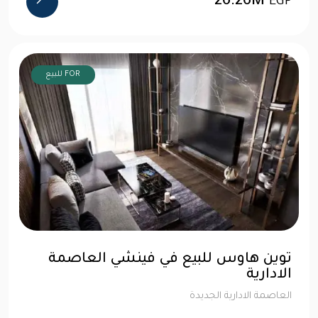
26.26M
EGP
FOR للبيع
توين هاوس للبيع في فينشي العاصمة
الادارية
العاصمة الادارية الجديدة