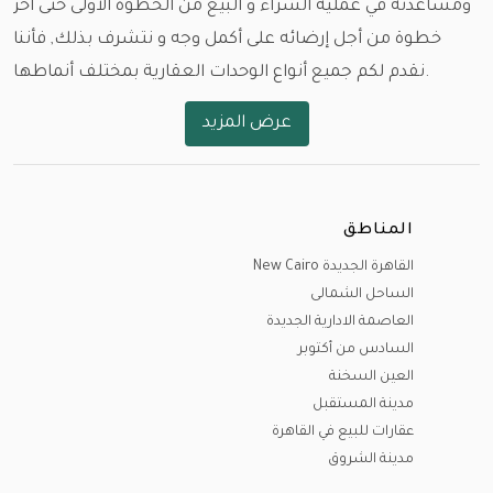
ومساعدته في عملية الشراء و البيع من الخطوة الأولى حتى آخر
خطوة من أجل إرضائه على أكمل وجه و نتشرف بذلك, فأننا
نقدم لكم جميع أنواع الوحدات العقارية بمختلف أنماطها.
عرض المزيد
و باختلاف المساحات و الأسعار و مواعيد الاستلام , نود ان
نستعرض معكم أولا أماكن الوحدات و العقارات في مختلف
بقاع مصر.
المناطق
القاهرة الجديدة (التجمع الأول - التجمع الخامس )، مدينة
القاهرة الجديدة New Cairo
السادس من أكتوبر ، مدينة الشيخ زايد، مدينة الشيخ زايد
الساحل الشمالى
الجديدة (نيو زايد)، مدينة العاصمة الإدارية الجديدة، مدينة
العاصمة الادارية الجديدة
الشروق، مدينتي، مدينة الرحاب، مدينة المستقبل (المستقبل
السادس من أكتوبر
سيتي )، مدينة هليوبوليس الجديدة ، الساحل الشمالي، مدينة
العين السخنة
العلمين الجديدة، الجونة، مدينة راس سدر و مدينة المنصورة
مدينة المستقبل
عقارات للبيع في القاهرة
الجديدة
مدينة الشروق