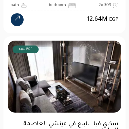
309 م2
bedroom
bath
12.64M
EGP
FOR للبيع
سكاي فيلا للبيع في فينشي العاصمة