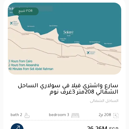
FOR للبيع
سارع واشتري فيلا في سولاري الساحل
الشمالي 208متر 3غرف نوم
الساحل الشمالى
208 م2
3 bedroom
2 bath