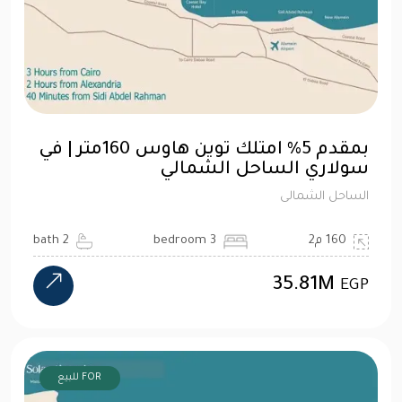
بمقدم 5% امتلك توين هاوس 160متر | في
سولاري الساحل الشمالي
الساحل الشمالى
160 م2
3 bedroom
2 bath
35.81M
EGP
FOR للبيع