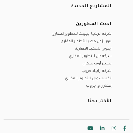
أنواع الوحدات :
المشاريع الجديدة
لدينا مختلف أنواع الوحدات ( وحدات سكنية - وحدات تجارية
احدث المطورين
-وحدات إدارية )
شركة انرشيا ايجيبت للتطوير العقاري
و من الوحدات السكنية يوجد لدينا (شقق-فيلات مستقلة-تاون
هورايزون مصر للتطوير العقاري
ايكوتي للتنمية العقارية
هاوس- توين هاوس -شاليهات سياحية - ستوديوهات -
شركة دال للتطوير العقاري
دوبليكسات -بنتهاوس-وود هاوس )
نيشنز أوف سكاي
شركة ارابيلا جروب
وحدات تجارية (مولات تجارية - محلات تجارية- عيادات طبية
انفست ويل للتطوير العقاري
-صيدليات-مطاعم -كافيهات )
إعمار رزق جروب
وحدات إدارية ( مكاتب إدارية - أبراج ومباني إدارية ).
الأكثر بحثا
تصميمات بمستوى عالى من التشطيبات والتجهيزات الراقية و
المعمار الفريد الحديث بإطلالات رائعة تناسب جميع الأذواق ,
متوفر لدي إنلاند تنوع و انفراد.