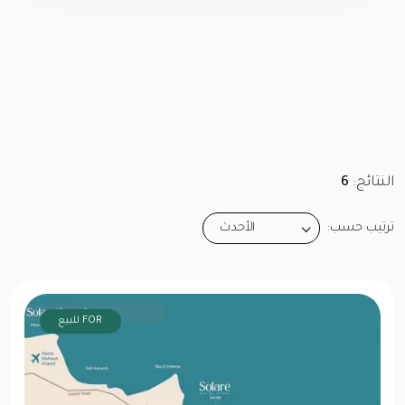
النتائج:
6
ترتيب حسب:
الأحدث
FOR للبيع