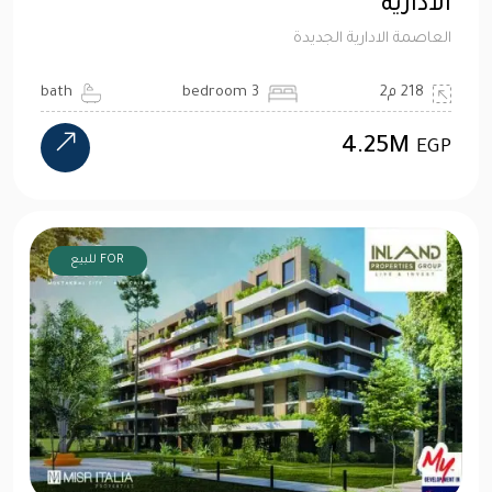
الادارية
العاصمة الادارية الجديدة
218 م2
3 bedroom
bath
4.25M
EGP
FOR للبيع