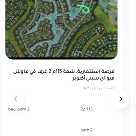
مكتب للبيع في أفضل مواقع كابيتال بيزنس
بارك
السادس من أكتوبر
130 م2
bedroom
bath