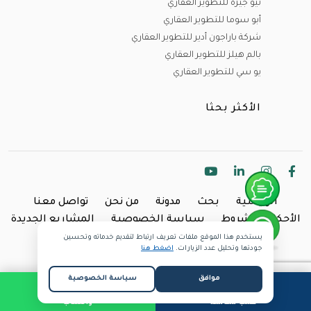
نيو جيزة للتطوير العقاري
أبو سوما للتطوير العقاري
شركة باراجون أدير للتطوير العقاري
بالم هيلز للتطوير العقاري
يو سي للتطوير العقاري
الأكثر بحثا
الرئيسية
بحث
مدونة
من نحن
تواصل معنا
الأحكام والشروط
سياسة الخصوصية
المشاريع الجديدة
يستخدم هذا الموقع ملفات تعريف ارتباط لتقديم خدماته وتحسين
Copyright @2024 Inland.
جودتها وتحليل عدد الزيارات.
اضغط هنا
موافق
سياسة الخصوصية
طلب مكالمة
واتساب