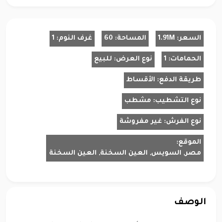
السعر:
1.91M
المساحة:
60
غرف النوم:
1
الحمامات:
1
نوع العرض:
للبيع
طريقة الدفع:
الأقساط
نوع التشطيب:
مشطب
نوع الفرش:
غير مفروشة
الموقع:
مصر, السويس, العين السخنة, العين السخنة
الوصف