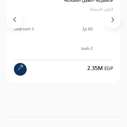
بورتو العين السخنة
العين السخنة
323 م2
3 bedroom
3 bath
5.5M
EGP