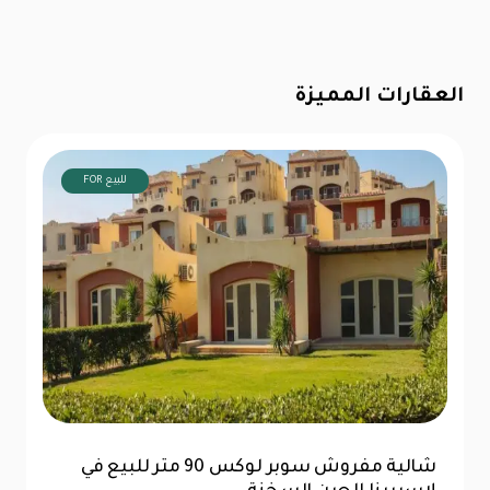
العقارات المميزة
FOR للبيع
بينت هاوس تشطيب كامل 323 متر للبيع في