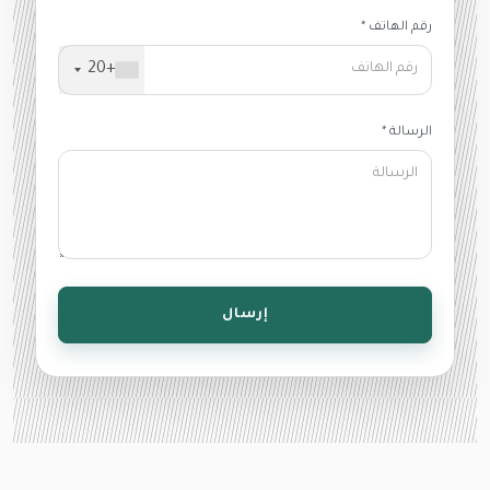
رقم الهاتف *
+20
الرسالة *
إرسال