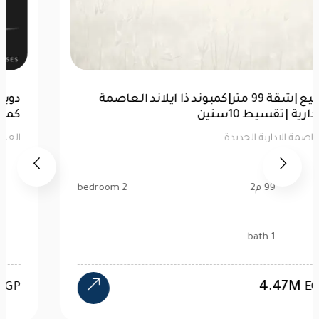
للبيع |شقة 99 متر|كمبوند ذا ايلاند العاصمة
الإدارية |تقسيط 10سنين
العاصمة الادارية الجديدة
99 م2
2 bedroom
1 bath
4.47M
EGP