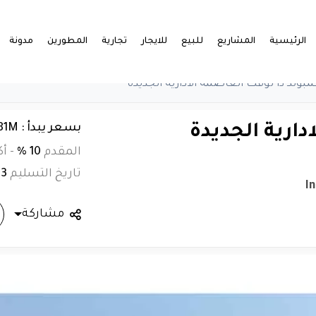
الرئيسية
المشاريع
للبيع
للايجار
تجارية
المطورين
مدونة
مبوند ذا لوفت العاصمة الادارية الجديدة
بسعر يبدأ : EGP 4.181M
دارية الجديدة
المقدم
10 %
-
أك
تاريخ التسليم
23
I
مشاركة