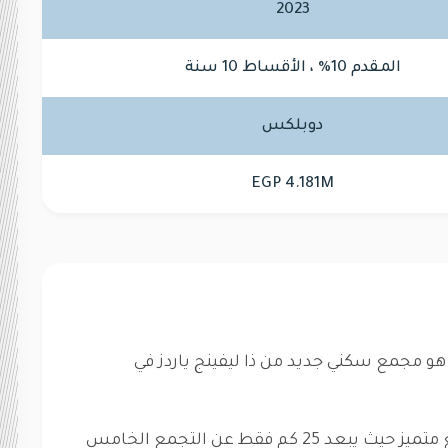
2023
المقدم 10% ، الأقساط 10 سنة
دوبلكس
EGP 4.181M
 هو مجمع سكني جديد من ذا ليفينج ياردز في
ذا لوفت العاصمة الادارية الجديدة ذو موقع متميز حيث يبعد 25 كم فقط عن التجمع الخامس