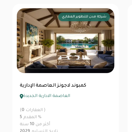
لافيستا
الباتيو جاد العاصمة الإدارية
العاصمة الادارية الجديدة
العقارات )
0
(
%
المقدم
5
أكثر من
10
سنة
تاريخ التسليم
2029