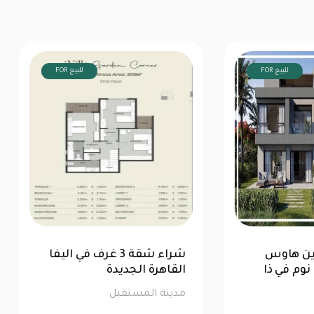
FOR للبيع
FOR للبيع
 خاص: توين هاوس
شراء شقة 3 غرف في الي
218م مع 3 غرف نوم في ذا
القاهرة الجديدة
مدينة المستقبل
ة المستقبل