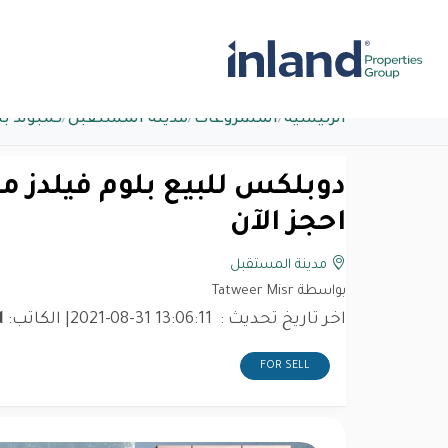
الرئيسية
/
المشروعات
/
مدينة المستقبل
/
كمبوند ب
احجز الآن
مدينة المستقبل
بواسطة Tatweer Misr
اخر تاريخ تحديث :
2021-08-31 13:06:11
| الكاتب:
d
FOR SELL