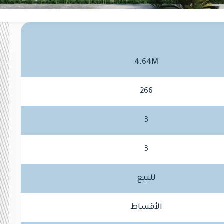
4.64M
266
3
3
للبيع
الأقساط