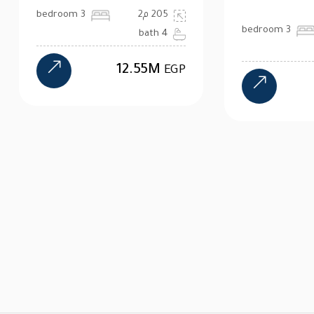
205 م2
3 bedroom
2 م2
3 bedroom
4 bath
4 b
12.55M
EGP
25M