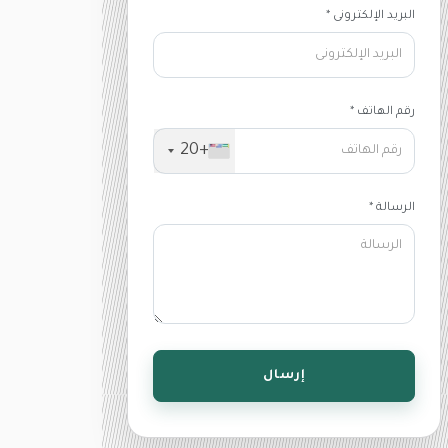
البريد الإلكترونى *
رقم الهاتف *
+20
الرسالة *
إرسال