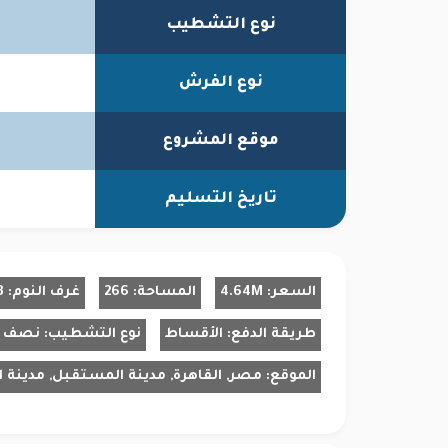
نوع التشطيب
نوع الفرش
موقع المشروع
تاريخ التسليم
السعر:
4.64M
المساحة:
266
غرف النوم:
3
طريقة الدفع:
الأقساط
نوع التشطيب:
نصف 
الموقع:
مصر, القاهرة, مدينة المستقبل, مدينة