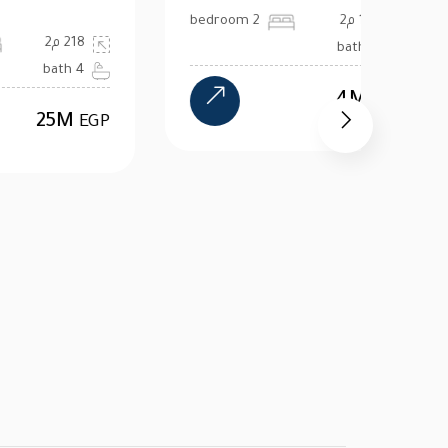
112 م2
2 bedroom
18
2 bath
ath
4M
EGP
EGP