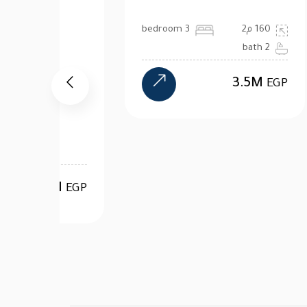
160 م2
3 bedroom
2 bath
3.5M
EGP
7M
EGP