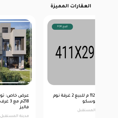
العقارات المميزة
FOR للبيع
ي
شقة 112 م للبيع 2 غرفة نوم
عرض
في البوسكو
فاليز
مدينة المستقبل
مدين