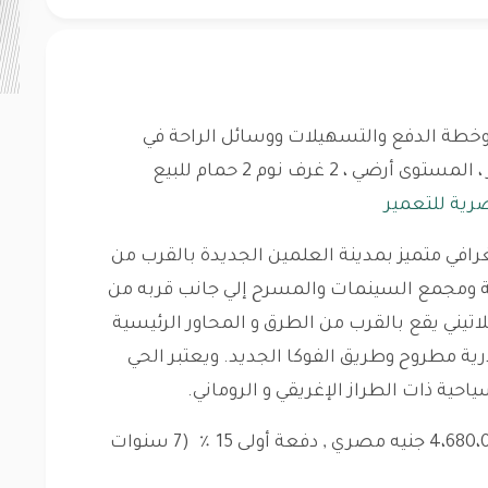
خطة الدفع والتسهيلات ووسائل الراحة في
متر ، المستوى أرضي ، 2 غرف نوم 2 حمام للبيع
رية للتعمير
افي متميز بمدينة العلمين الجديدة بالقرب من
افة ومجمع السينمات والمسرح إلي جانب قربه من
لاتيني يقع بالقرب من الطرق و المحاور الرئيسية
ية مطروح وطريق الفوكا الجديد. ويعتبر الحي
ياحية ذات الطراز الإغريقي و الروماني.
خطة الدفع: أقساط، بداية السعر من : 4،680،000 جنيه مصري , دفعة أولى 15 ٪ (7 سنوات