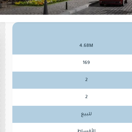
4.68M
169
2
2
للبيع
الأقساط