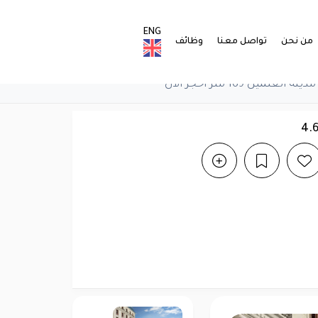
ENG
من نحن
تواصل معنا
وظائف
مين 169 متر احجز الآن