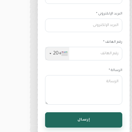
البريد الإلكترونى *
رقم الهاتف *
+20
الرسالة *
إرسال