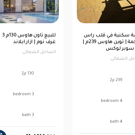
شاليه 76متر للبيع | الحق
فرصة سكنية في قلب را
ك في لا سيستا
ال
الترا سوبر لوكس
حل الشمالى
الساحل الشمالى
76 م2
239 م2
1 bedroom
4 bedroom
1 bath
4 bath