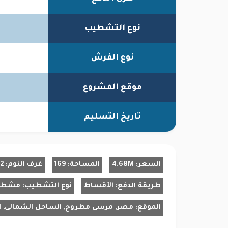
نوع التشطيب
نوع الفرش
موقع المشروع
تاريخ التسليم
السعر:
4.68M
المساحة:
169
غرف النوم:
2
طريقة الدفع:
الأقساط
نوع التشطيب:
مشط
الموقع:
مصر, مرسى مطروح, الساحل الشمالى, ا