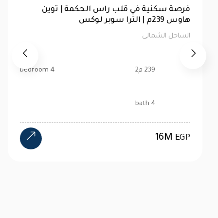
شاليه 76متر للبيع | الحق فرصتك في لا سيستا
الساحل الشمالى
76 م2
1 bedroom
1 bath
2.6M
EGP