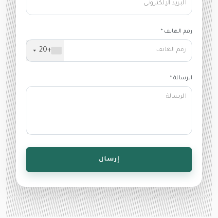
رقم الهاتف *
+20
الرسالة *
إرسال