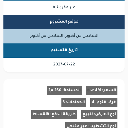
غير مفروشة
موقع المشروع
السادس من أكتوبر, السادس من أكتوبر
تاريخ التسليم
2027-07-22
السعر:
4M
المساحة:
260 م2
EGP
غرف النوم:
4
الحمامات:
3
نوع العرض:
للبيع
طريقة الدفع:
الأقساط
نوع التشطيب:
غير منتهى