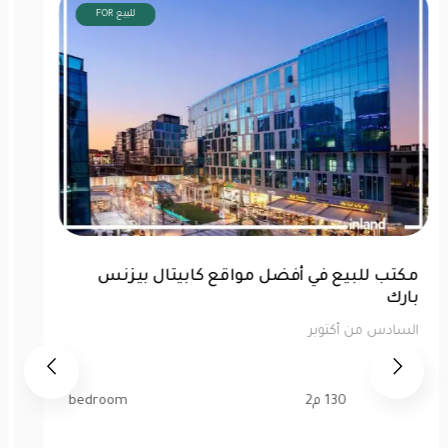
FOR للبيع
مكتب للبيع في أفضل مواقع كابيتال بيزنس
بارك
السادس من أكتوبر
130 م2
bedroom