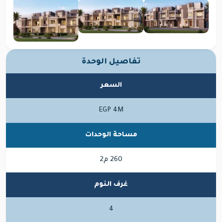
تفاصيل الوحدة
السعر
EGP 4M
مساحة الوحدات
260 م2
غرف النوم
4