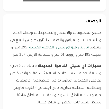
الوصف
جميع المعلومات والأسعار والتخطيطات وخطة الدفع
والتسهيلات والمرافق والخدمات لـ تاون هاوس للبيع فى
كمبوند
ماونتن فيو
اى سيتى
القاهرة الجديدة
295
متر و
حديقة 195 متر و رووف 61 متر و مساحة الارض 354 متر
مميزات اي سيتي القاهرة الجديدة:
مساحات خضراء
واسعة. حمامات سباحة. حراسة 24 ساعة. موقف خاص
لقاطني الكمبوند. حدائق. نوافير اصطناعية. كافيهات
ومطاعم. منطقة تجارية. نادي اجتماعي - كلوب هاوس.
جيم و سبا. مناطق للشواء والحفلات. مناطق هادئة
وسط المساحات الخضراء. مراكز طبية..