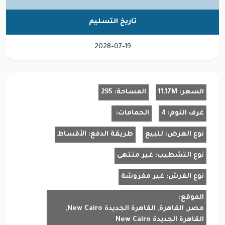
تاريخ التسليم
2028-07-19
السعر:
11.17M
المساحة:
295
غرف النوم:
4
الحمامات:
نوع العرض:
للبيع
طريقة الدفع:
الأقساط
نوع التشطيب:
غير منتهى
نوع الفرش:
غير مفروشة
الموقع:
مصر, القاهرة, القاهرة الجديدة New Cairo,
القاهرة الجديدة New Cairo