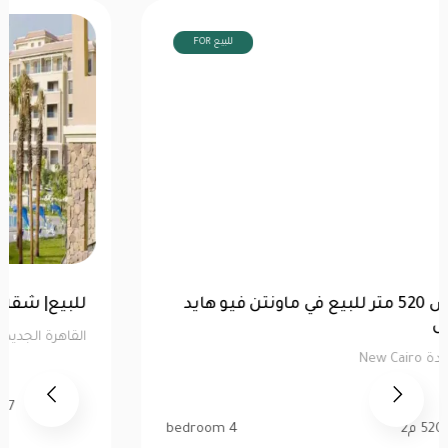
FOR للبيع
توين هاوس 520 متر للبيع في ماونتن فيو هايد
بارك | كاش
القاهرة الجديدة New Cairo
520 م2
4 bedroom