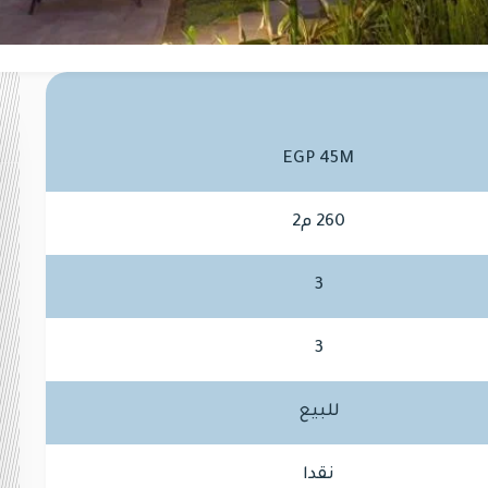
EGP 45M
260 م2
3
3
للبيع
نقدا