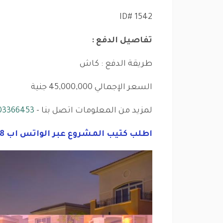
ID# 1542
تفاصيل الدفع :
طريقة الدفع : كاش
السعر الإجمالي 45,000,000 جنية
لمزيد من المعلومات اتصل بنا -
03366453
اطلب كتيب المشروع عبر الواتس اب 01125282828 اضغط هنا