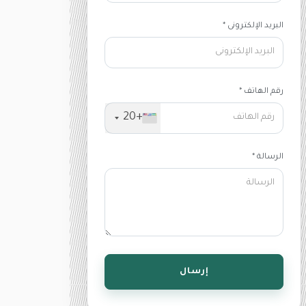
البريد الإلكترونى *
رقم الهاتف *
+20
الرسالة *
إرسال