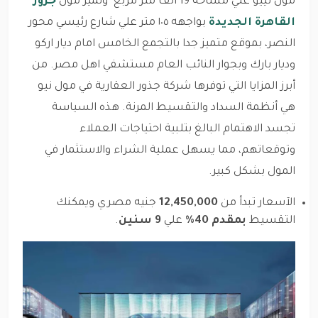
مول نييو علي مساحه 19 الف متر مربع وتميز مول
جزور
القاهرة الجديدة
بواجهه ١٠٥ متر علي شارع رئيسي محور
النصر، بموقع متميز جدا بالتجمع الخامس امام ديار اركو
وديار بارك وبجوار النائب العام مستشفي اهل مصر. من
أبرز المزايا التي توفرها شركة جذور العقارية في مول نيو
هي أنظمة السداد والتقسيط المرنة. هذه السياسة
تجسد الاهتمام البالغ بتلبية احتياجات العملاء
وتوقعاتهم، مما يسهل عملية الشراء والاستثمار في
المول بشكل كبير.
الآسعار تبدأ من
12,450,000
جنيه مصري ويمكنك
التقسيط
بمقدم 40%
علي
9 سنين
.