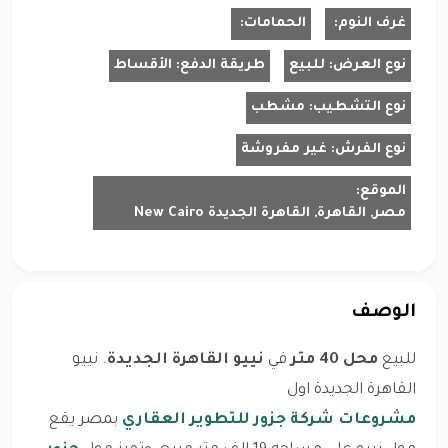
غرف النوم:
الحمامات:
نوع العرض:
للبيع
طريقة الدفع:
الأقساط
نوع التشطيب:
مشطب
نوع الفرش:
غير مفروشة
الموقع:
مصر, القاهرة, القاهرة الجديدة New Cairo
الوصف
للبيع
محل 40 متر
في
نييو القاهرة الجديدة
. نييو
القاهرة الجديدة اول
مشروعات شركة جزور للتطوير العقاري
بمصر يقع