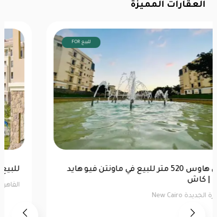
العقارات المميزة
FOR للبيع
توين هاوس 520 متر للبيع في ماونتن فيو هايد
بارك | كاش
القاهرة الجديدة New Cairo