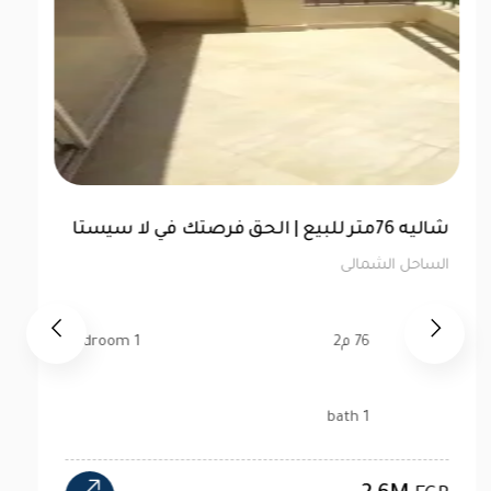
شاليه 76متر للبيع | الحق فرصتك في لا سيستا
الساحل الشمالى
76 م2
1 bedroom
1 bath