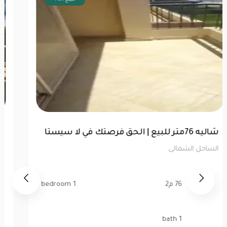
شاليه 76متر للبيع | الحق فرصتك في لا سيستا
الساحل الشمالى
76 م2
1 bedroom
1 bath