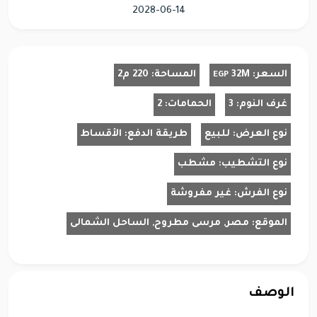
2028-06-14
السعر:
32M
المساحة:
220 م2
EGP
غرف النوم:
3
الحمامات:
2
نوع العرض:
للبيع
طريقة الدفع:
الأقساط
نوع التشطيب:
مشطب
نوع الفرش:
غير مفروشة
الموقع:
مصر, مرسى مطروح, الساحل الشمالى
الوصف