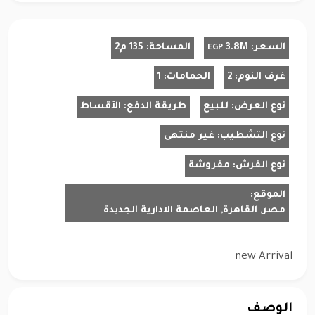
السعر:
3.8M
المساحة:
135 م2
EGP
غرف النوم:
2
الحمامات:
1
نوع العرض:
للبيع
طريقة الدفع:
الأقساط
نوع التشطيب:
غير منتهى
نوع الفرش:
مفروشة
الموقع:
مصر, القاهرة, العاصمة الادارية الجديدة
new Arrival
الوصف