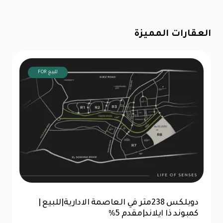
العقارات المميزة
FOR للبيع
للبيع |شقة 99 متر|كمبوند ذا ايلاند العاصمة
الإدارية |تقسيط 10سنين