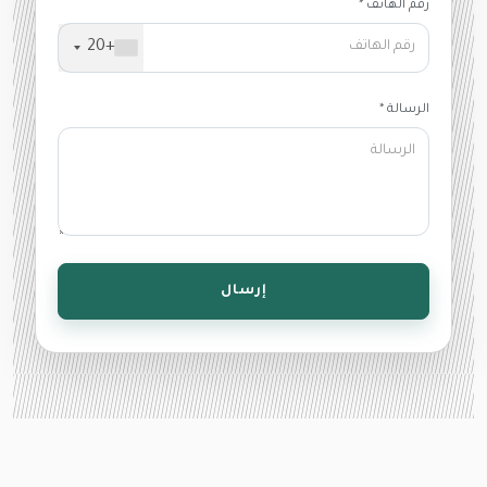
رقم الهاتف *
+20
الرسالة *
إرسال