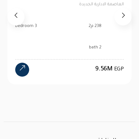
العاصمة الادارية الجديدة
99 م2
2 bedroom
1 bath
4.47M
EGP