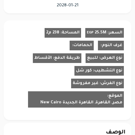
2028-01-21
السعر:
25.5M
المساحة:
238 م2
EGP
غرف النوم:
الحمامات:
نوع العرض:
للبيع
طريقة الدفع:
الأقساط
نوع التشطيب:
كور شل
نوع الفرش:
غير مفروشة
الموقع:
مصر, القاهرة, القاهرة الجديدة New Cairo
الوصف