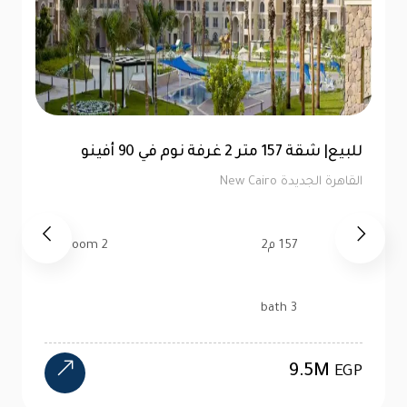
توين هاوس 520 متر للبيع في ماونتن فيو هايد
بارك | كاش
القاهرة الجديدة New Cairo
520 م2
4 bedroom
4 bath
24M
EGP