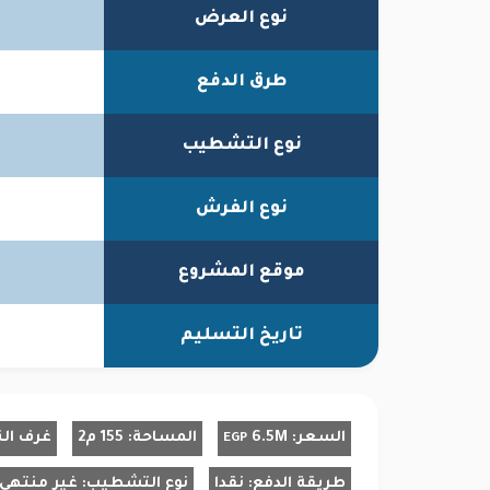
نوع العرض
طرق الدفع
نوع التشطيب
نوع الفرش
موقع المشروع
تاريخ التسليم
السعر:
6.5M
المساحة:
155 م2
غرف الن
EGP
طريقة الدفع:
نقدا
نوع التشطيب:
غير منتهى