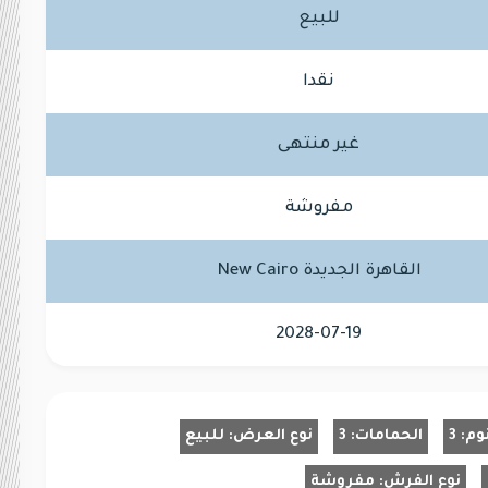
للبيع
نقدا
غير منتهى
مفروشة
القاهرة الجديدة New Cairo
2028-07-19
وم:
3
الحمامات:
3
نوع العرض:
للبيع
نوع الفرش:
مفروشة