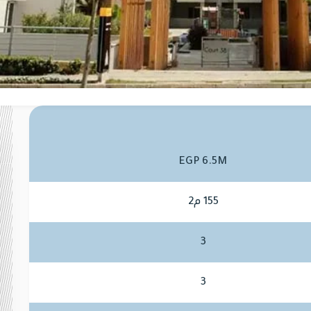
EGP 6.5M
155 م2
3
3