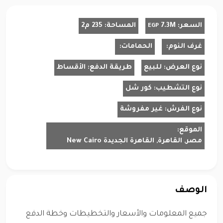
السعر:
7.3M
المساحة:
235 م2
EGP
غرف النوم:
الحمامات:
نوع العرض:
للبيع
طريقة الدفع:
الأقساط
نوع التشطيب:
كور شل
نوع الفرش:
غير مفروشة
الموقع:
مصر, القاهرة, القاهرة الجديدة New Cairo
الوصف
جميع المعلومات والأسعار والتخطيطات وخطة الدفع