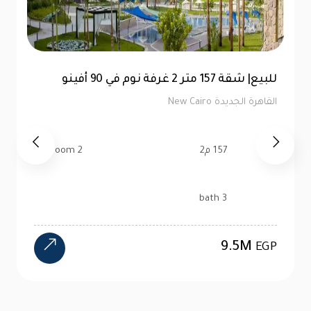
توين هاوس 520 متر للبيع في ماونتن فيو هايد
بارك | كاش
القاهرة الجديدة New Cairo
520 م2
4 bedroom
4 bath
24M
EGP