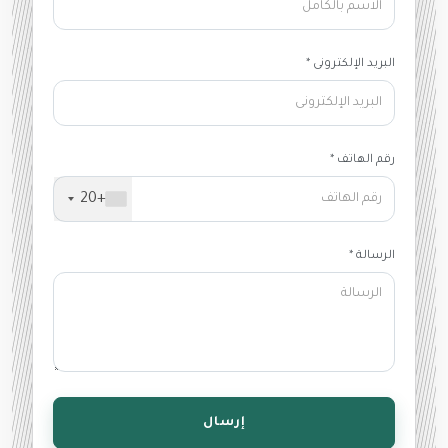
البريد الإلكترونى *
رقم الهاتف *
+20
الرسالة *
إرسال