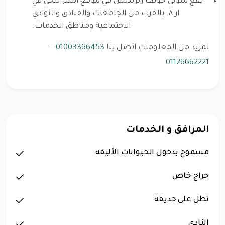
يقع سولي جولف ريزيدنس في موقع استراتيجي في
ار ٨. بالقرب من الجامعات والفنادق والنوادي
الاجتماعية ومناطق الخدمات.
لمزيد من المعلومات اتصل بنا
01003366453
-
01126662221
المرافق و الخدمات
مسموح بدخول الحيوانات الأليفة
جراج خاص
تطل علي حديقة
النادي