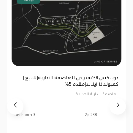
FOR للبيع
للبيع |شقة 99 متر|كمبوند ذا ايلاند العاصمة
الإدارية |تقسيط 10سنين
العاصمة الادارية الجديدة
99 م2
2 bedroom