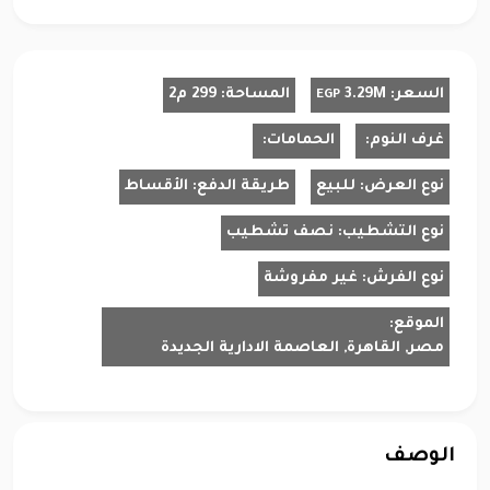
السعر:
3.29M
المساحة:
299 م2
EGP
غرف النوم:
الحمامات:
نوع العرض:
للبيع
طريقة الدفع:
الأقساط
نوع التشطيب:
نصف تشطيب
نوع الفرش:
غير مفروشة
الموقع:
مصر, القاهرة, العاصمة الادارية الجديدة
الوصف