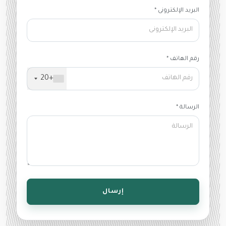
البريد الإلكترونى *
رقم الهاتف *
+20
الرسالة *
إرسال