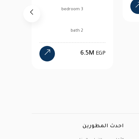
11.48M
EGP
5M
EGP
احدث المطورين