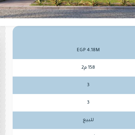
EGP 4.18M
158 م2
3
3
للبيع