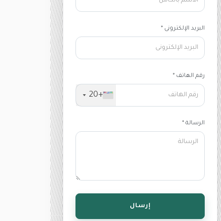
البريد الإلكترونى *
رقم الهاتف *
+20
الرسالة *
إرسال