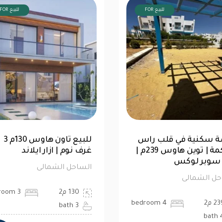
FOR للبيع
FOR للبيع
شاليه 76متر للبيع | الحق
فرصة سكنية في قلب را
ك في لا سيستا
ال
الترا سوبر لوكس
حل الشمالى
الساحل الشمالى
 م2
1 bedroom
239 م2
4 bedroom
1 
4 bath