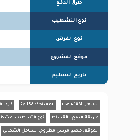
طرق الدفع
نوع التشطيب
نوع الفرش
موقع المشروع
تاريخ التسليم
السعر:
4.18M
المساحة:
158 م2
غرف ال
EGP
طريقة الدفع:
الأقساط
نوع التشطيب:
مشط
الموقع:
مصر, مرسى مطروح, الساحل الشمالى