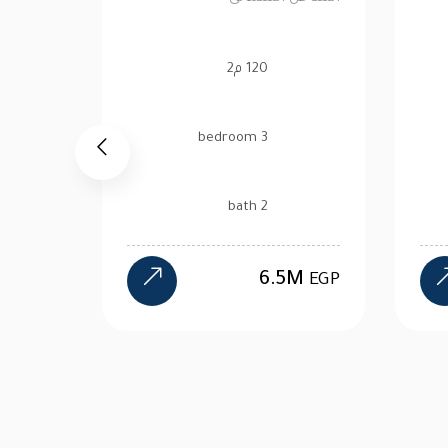
130 م2
3 bedroom
3 bath
5M
11.48M
EGP
EGP