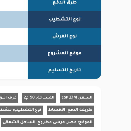
طرق الدفع
نوع التشطيب
نوع الفرش
موقع المشروع
تاريخ التسليم
السعر:
2.1M
المساحة:
90 م2
غرف النو
EGP
طريقة الدفع:
الأقساط
نوع التشطيب:
مشط
الموقع:
مصر, مرسى مطروح, الساحل الشمالى