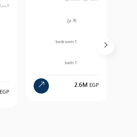
95 م2
2 bedroom
2 bath
15.3M
EGP
EGP