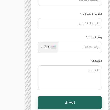
البريد الإلكترونى *
رقم الهاتف *
+20
الرسالة *
إرسال