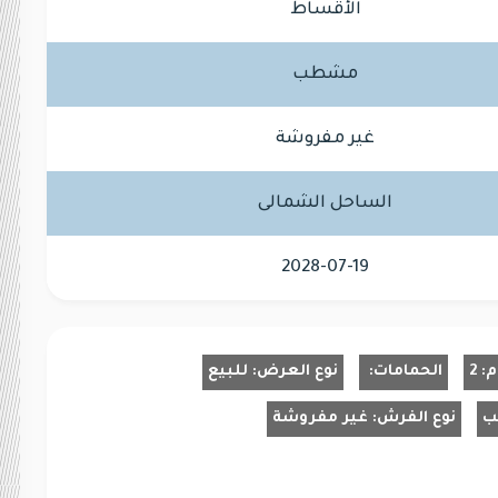
الأقساط
مشطب
غير مفروشة
الساحل الشمالى
2028-07-19
م:
2
الحمامات:
نوع العرض:
للبيع
ب
نوع الفرش:
غير مفروشة