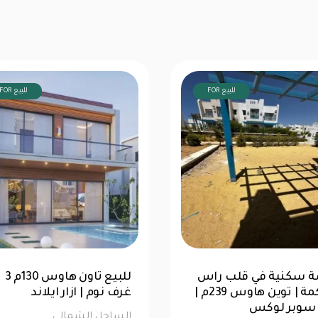
FOR للبيع
FOR للبيع
شاليه 76متر للبيع | الحق
فرصة سكنية في قلب را
ك في لا سيستا
ال
الترا سوبر لوكس
حل الشمالى