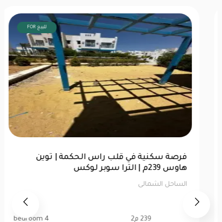
FOR للبيع
شاليه 76متر للبيع | الحق فرصتك في لا سيستا
الساحل الشمالى
76 م2
1 bedroom