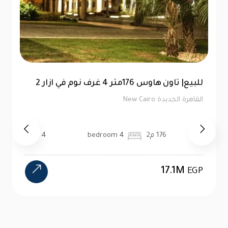
للبيع| تاون هاوس 176متر 4 غرف نوم في ازار 2
القاهرة الجديدة New Cairo
176 م2
4 bedroom
4 bath
17.1M
EGP