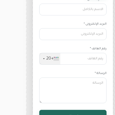
البريد الإلكترونى *
رقم الهاتف *
+20
الرسالة *