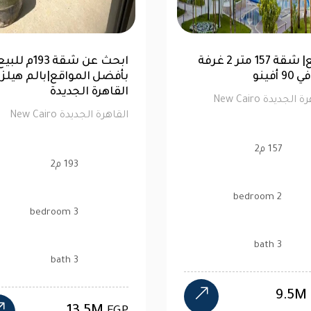
اوس 520 متر للبيع في
للبيع| شقة 157 متر 2 غرفة
رك | كاش
نوم في 90 أفينو
القاهرة الجديدة New Cairo
157 م2
2 bedroom
3 bath
9.5M
EGP