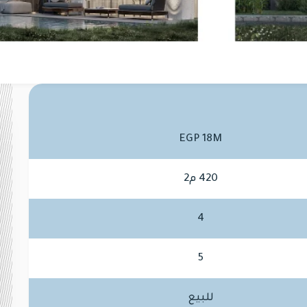
EGP 18M
420 م2
4
5
للبيع