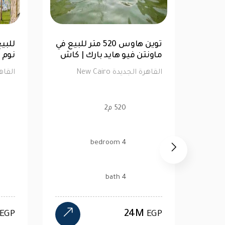
للبيع| تاون هاوس 176متر 4
توين ه
غرف نوم في ازار 2
ماونتن فيو هايد با
القاهرة الجديدة New Cairo
القاهرة الجديدة New Cairo
176 م2
520 م2
4 bedroom
4 bedroom
4 bath
4 bath
24M
17.1M
EGP
EGP