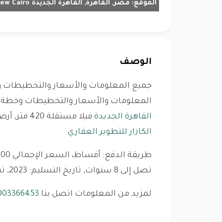
الموقع:
مصر, القاهرة, القاهرة الجديدة New Cairo
الوصف
جميع المعلومات والأسعار والتخطيطات وخ
المعلومات والأسعار والتخطيطات وخطة ال
القاهرة الجديدة
فيلا مستقلة 420 متر, أرض 500 - 650 متر, تراس, بواسطة
الكازار للتطوير العقاري
تصل إلى 8 سنوات, تاريخ التسليم: 2023, تسليم 10%, 8% صيانة
لمزيد من المعلومات اتصل بنا
003366453