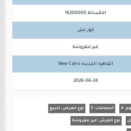
الاقساط 16200000
كور شل
غير مفروشة
القاهرة الجديدة New Cairo
2026-06-24
وم:
4
الحمامات:
5
نوع العرض:
للبيع
ل
نوع الفرش:
غير مفروشة