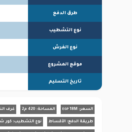
طرق الدفع
نوع التشطيب
نوع الفرش
موقع المشروع
تاريخ التسليم
السعر:
18M
المساحة:
420 م2
غرف الن
EGP
طريقة الدفع:
الأقساط
نوع التشطيب:
كور ش