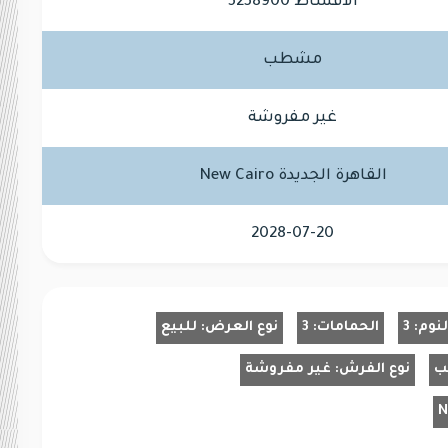
الاقساط 5238900
مشطب
غير مفروشة
القاهرة الجديدة New Cairo
2028-07-20
لنوم:
3
الحمامات:
3
نوع العرض:
للبيع
ب
نوع الفرش:
غير مفروشة