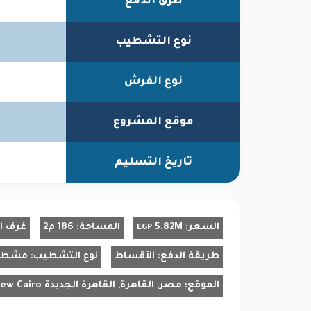
طرق الدفع
نوع التشطيب
نوع الفرش
موقع المشروع
تاريخ التسليم
السعر:
5.82M
المساحة:
186 م2
غرف ا
EGP
طريقة الدفع:
الأقساط
نوع التشطيب:
مشط
الموقع:
مصر, القاهرة, القاهرة الجديدة New Cairo