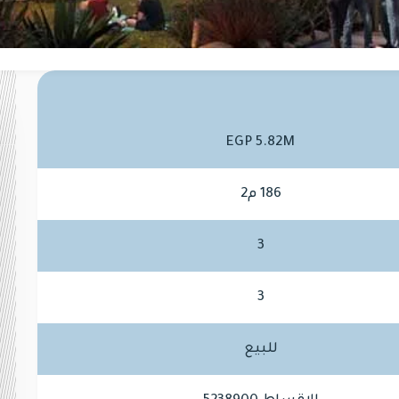
EGP 5.82M
186 م2
3
3
للبيع