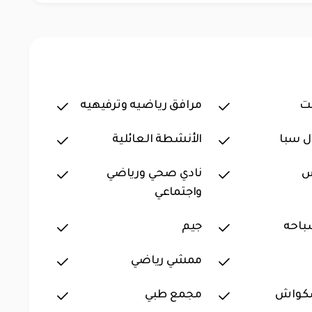
ت
مرافق رياضيه وترفيهيه
ل سبا
الأنشطة العائلية
س
نادي صحي ورياضي
واجتماعي
باحه
جيم
ممشي رياضي
كواش
مجمع طبي