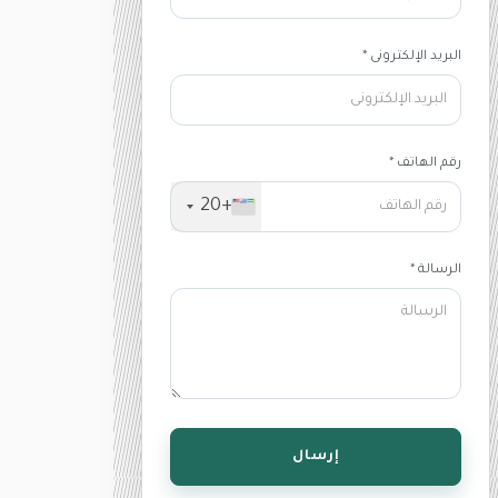
البريد الإلكترونى *
رقم الهاتف *
+20
الرسالة *
إرسال