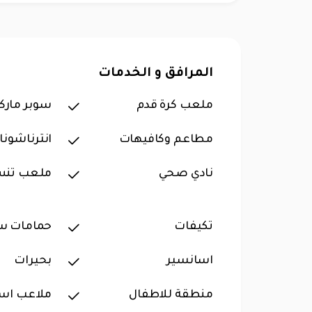
المرافق و الخدمات
ملعب كرة قدم
سوبر مارك
مطاعم وكافيهات
انترناشونا
نادي صحي
ملعب تن
تكيفات
حمامات س
اسانسير
بحيرات
منطقة للاطفال
ملاعب اس