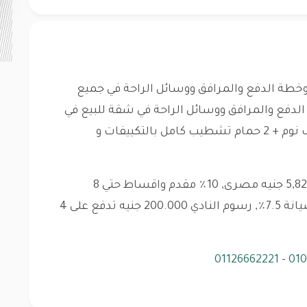
طة الدفع والمرافق ووسائل الراحة في جميع
دفع والمرافق ووسائل الراحة في شقة للبيع في
186 متر, 3 غرف نوم + 2 حمام تشطيب كامل بالتكييفات و
خطة الدفع: أقساط , اجمالي السعر 5,821,000 جنيه مصرى, 10٪ مقدم واقساط حتي 8
سنوات, تاريخ التسليم: 4 سنوات, رسوم صيانة 7.5٪, رسوم النادي 200.000 جنيه تدفع على 4
01126662221
-
01