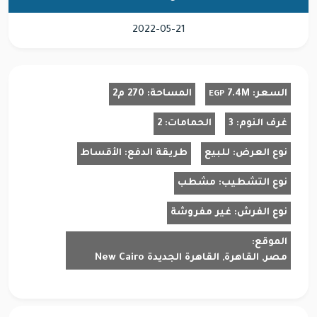
2022-05-21
السعر:
7.4M
المساحة:
270 م2
EGP
غرف النوم:
3
الحمامات:
2
نوع العرض:
للبيع
طريقة الدفع:
الأقساط
نوع التشطيب:
مشطب
نوع الفرش:
غير مفروشة
الموقع:
مصر, القاهرة, القاهرة الجديدة New Cairo