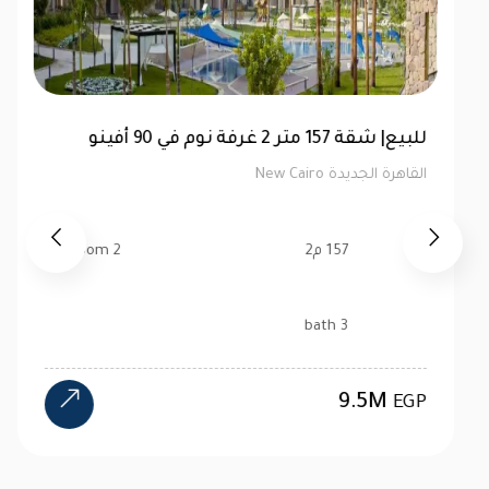
توين هاوس 520 متر للبيع في ماونتن فيو هايد
بارك | كاش
القاهرة الجديدة New Cairo
520 م2
4 bedroom
4 bath
24M
EGP