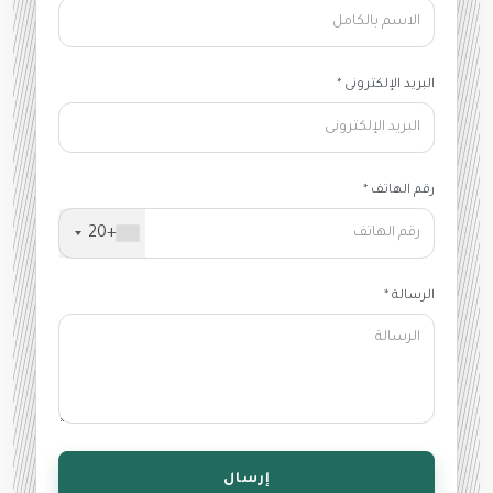
البريد الإلكترونى *
رقم الهاتف *
+20
الرسالة *
إرسال