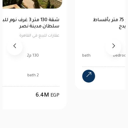
مثلث ماسبيرو مكتب للبيع 75 متر بأقساط
تصل إلي 3 سنوات | سيتي إيدج
عقارات للبيع في القاهرة
75 م2
bedroom
bath
2.7M
EGP