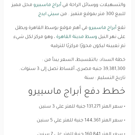
والتسهيلات ووسائل الراحة في
أبراج ماسبيرو
محل مميز
للبيع 300 متر بموقع متميز . من
سيتي ايدج
تقع
أبراج ماسبيرو
في أهم موقع بوسط القاهرة ويطل
على نهر النيل
وسط مدينة القاهرة
، وهو مركز لكل شيء
تم تعيينه ليكون محورًا مركزيًا للترفيه
خطة السداد: بالتقسيط، السعر يبدأ من :
39,381,300 جنيه مصري، أقساط تصل إلى 3 سنوات.
تاريخ التسليم : سنة
خطط دفع أبراج ماسبيرو
• سعر المتر 131,271 جنية للمتر علي 3 سنين
• سعر المتر 144,361 جنية للمتر علي 5 سنين
• سعر المتر 160,841 جنية للمتر علي 7 سنين