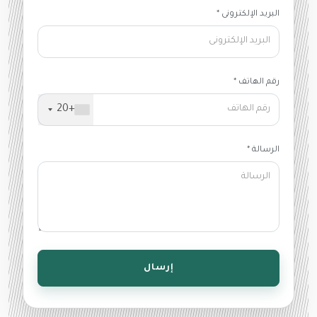
البريد الإلكترونى *
رقم الهاتف *
+20
الرسالة *
إرسال