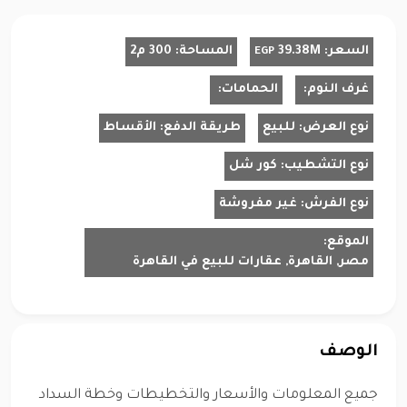
السعر:
39.38M
المساحة:
300 م2
EGP
غرف النوم:
الحمامات:
نوع العرض:
للبيع
طريقة الدفع:
الأقساط
نوع التشطيب:
كور شل
نوع الفرش:
غير مفروشة
الموقع:
مصر, القاهرة, عقارات للبيع في القاهرة
الوصف
جميع المعلومات والأسعار والتخطيطات وخطة السداد