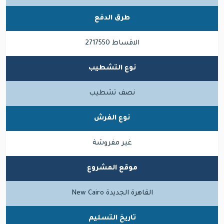
طرق الدفع
الاقساط 2717550
نوع التشطيب
نصف تشطيب
نوع الفرش
غير مفروشة
موقع المشروع
القاهرة الجديدة New Cairo
تاريخ التسليم