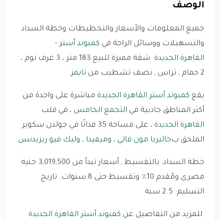
الوصف
جميع المعلومات والأسعار والتخطيطات وخطة السداد
والتسهيلات ووسائل الراحة في
كمبوند أستر
-
القاهرة الجديدة
شقة مميزة للبيع 183 متر ، 3 غرف نوم ،
2 حمام , تراس , نصف تشطيب من
تايمز
يقع
كمبوند أستر القاهرة الجديدة
مباشرة على واحدة من
أكثر المناطق جاذبية في
التجمع الخامس
، في قلب
القاهرة الجديدة
، على مساحة 35 فدانًا في جولدن سكوير
الملحق ب
جاليريا مون فالي
، و
ميفيدا
، و
ليك فيو ريزيدنس
.
خطة السداد: بالتقسيط , أسعار تبدأ من 3,019,500 جنيه
مصري ومُقدم 10٪ وتقسيط حتى 8 سنوات. تاريخ
التسليم: 2.5 سنة
للمزيد من التفاصيل عن
كمبوند أستر القاهرة الجديدة