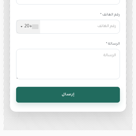
رقم الهاتف *
+20
الرسالة *
إرسال