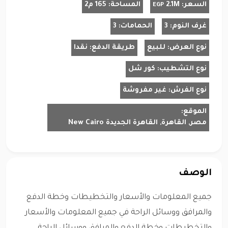
السعر:
2.1M
المساحة:
165 م2
EGP
غرف النوم:
3
الحمامات:
3
نوع العرض:
للبيع
طريقة الدفع:
نقدا
نوع التشطيب:
كور شل
نوع الفرش:
غير مفروشة
الموقع:
مصر, القاهرة, القاهرة الجديدة New Cairo
الوصف
جميع المعلومات والأسعار والتخطيطات وخطة الدفع
والمرافق ووسائل الراحة في جميع المعلومات والأسعار