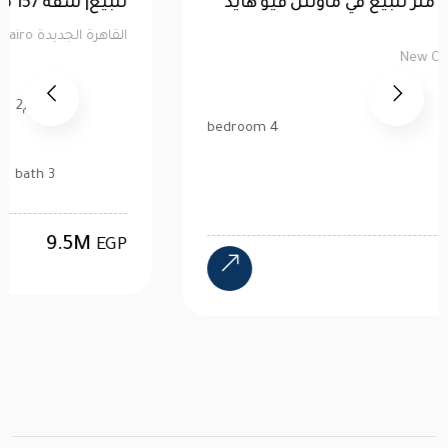
توين هاوس 520 متر للبيع في ماونتن فيو هايد
بارك | كاش
القاهرة الجديدة New Cairo
520 م2
4 bedroom
4 bath
24M
EGP