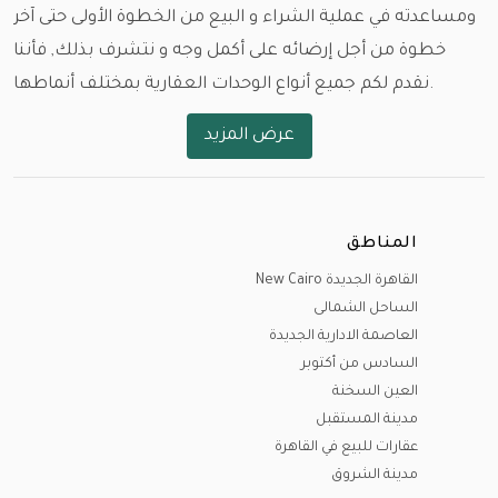
ومساعدته في عملية الشراء و البيع من الخطوة الأولى حتى آخر
خطوة من أجل إرضائه على أكمل وجه و نتشرف بذلك, فأننا
نقدم لكم جميع أنواع الوحدات العقارية بمختلف أنماطها.
عرض المزيد
و باختلاف المساحات و الأسعار و مواعيد الاستلام , نود ان
نستعرض معكم أولا أماكن الوحدات و العقارات في مختلف
بقاع مصر.
المناطق
القاهرة الجديدة (التجمع الأول - التجمع الخامس )، مدينة
القاهرة الجديدة New Cairo
السادس من أكتوبر ، مدينة الشيخ زايد، مدينة الشيخ زايد
الساحل الشمالى
الجديدة (نيو زايد)، مدينة العاصمة الإدارية الجديدة، مدينة
العاصمة الادارية الجديدة
الشروق، مدينتي، مدينة الرحاب، مدينة المستقبل (المستقبل
السادس من أكتوبر
سيتي )، مدينة هليوبوليس الجديدة ، الساحل الشمالي، مدينة
العين السخنة
العلمين الجديدة، الجونة، مدينة راس سدر و مدينة المنصورة
مدينة المستقبل
عقارات للبيع في القاهرة
الجديدة
مدينة الشروق