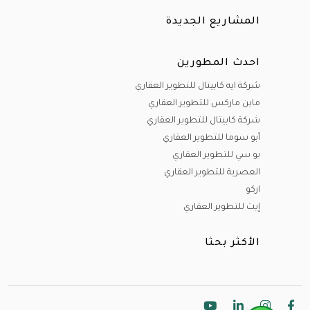
أنواع الوحدات :
المشاريع الجديدة
لدينا مختلف أنواع الوحدات ( وحدات سكنية - وحدات تجارية
احدث المطورين
-وحدات إدارية )
شركة ايه كابيتال للتطوير العقاري
و من الوحدات السكنية يوجد لدينا (شقق-فيلات مستقلة-تاون
ماين ماركس للتطوير العقاري
شركة كابيتال للتطوير العقاري
هاوس- توين هاوس -شاليهات سياحية - ستوديوهات -
أبو سوما للتطوير العقاري
دوبليكسات -بنتهاوس-وود هاوس )
يو سي للتطوير العقاري
العصرية للتطوير العقاري
وحدات تجارية (مولات تجارية - محلات تجارية- عيادات طبية
اركو
-صيدليات-مطاعم -كافيهات )
إيت للتطوير العقاري
وحدات إدارية ( مكاتب إدارية - أبراج ومباني إدارية ).
الأكثر بحثا
تصميمات بمستوى عالى من التشطيبات والتجهيزات الراقية و
المعمار الفريد الحديث بإطلالات رائعة تناسب جميع الأذواق ,
متوفر لدي إنلاند تنوع و انفراد.