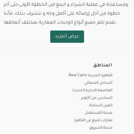
ومساعدته في عملية الشراء و البيع من الخطوة الأولى حتى آخر
خطوة من أجل إرضائه على أكمل وجه و نتشرف بذلك, فأننا
نقدم لكم جميع أنواع الوحدات العقارية بمختلف أنماطها.
عرض المزيد
و باختلاف المساحات و الأسعار و مواعيد الاستلام , نود ان
نستعرض معكم أولا أماكن الوحدات و العقارات في مختلف
بقاع مصر.
المناطق
القاهرة الجديدة (التجمع الأول - التجمع الخامس )، مدينة
القاهرة الجديدة New Cairo
السادس من أكتوبر ، مدينة الشيخ زايد، مدينة الشيخ زايد
الساحل الشمالى
الجديدة (نيو زايد)، مدينة العاصمة الإدارية الجديدة، مدينة
العاصمة الادارية الجديدة
الشروق، مدينتي، مدينة الرحاب، مدينة المستقبل (المستقبل
السادس من أكتوبر
سيتي )، مدينة هليوبوليس الجديدة ، الساحل الشمالي، مدينة
العين السخنة
العلمين الجديدة، الجونة، مدينة راس سدر و مدينة المنصورة
مدينة المستقبل
عقارات للبيع في القاهرة
الجديدة
مدينة الشروق