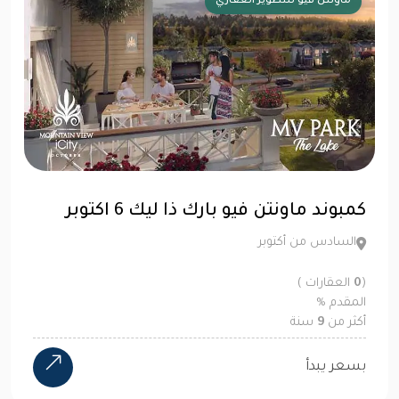
ماونتن فيو للتطوير العقاري
كمبوند ماونتن فيو بارك ذا ليك 6 اكتوبر
السادس من أكتوبر
(
0
العقارات )
المقدم
%
أكثر من
9
سنة
بسعر يبدأ