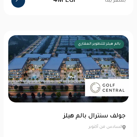
4M EGP
بسعر يبدأ
بالم هيلز للتطوير العقاري
جولف سنترال بالم هيلز
السادس من أكتوبر