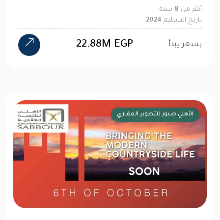
أكثر من
8
سنة
تاريخ التسليم
2024
22.88M EGP
بسعر يبدأ
الأهلي صبور للتطوير العقاري