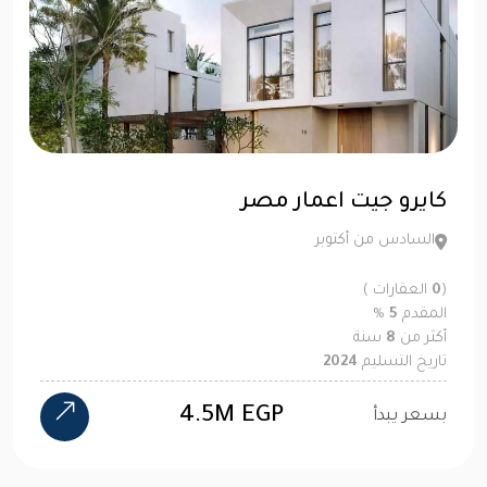
كايرو جيت اعمار مصر
السادس من أكتوبر
(
0
العقارات )
المقدم
5
%
أكثر من
8
سنة
تاريخ التسليم
2024
4.5M EGP
بسعر يبدأ