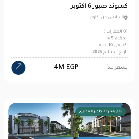
كمبوند صبور 6 اكتوبر
السادس من أكتوبر
(
0
العقارات )
المقدم
5
%
أكثر من
10
سنة
تاريخ التسليم
2025
4M EGP
بسعر يبدأ
بالم هيلز للتطوير العقاري