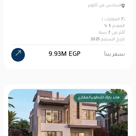
السادس من أكتوبر
(
7
العقارات )
المقدم
5
%
أكثر من
7
سنة
تاريخ التسليم
2025
9.93M EGP
بسعر يبدأ
هايد بارك للتطويرالعقاري