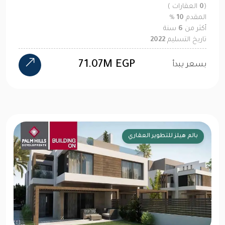
(
0
العقارات )
المقدم
10
%
أكثر من
6
سنة
تاريخ التسليم
2022
71.07M EGP
بسعر يبدأ
بالم هيلز للتطوير العقاري