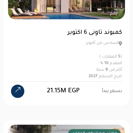
كمبوند تاونى 6 اكتوبر
السادس من أكتوبر
(
5
العقارات )
المقدم
10
%
أكثر من
8
سنة
تاريخ التسليم
2027
21.15M EGP
بسعر يبدأ