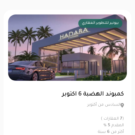
بيونير للتطوير العقاري
كمبوند الهضبة 6 اكتوبر
السادس من أكتوبر
(
7
العقارات )
المقدم
5
%
أكثر من
6
سنة