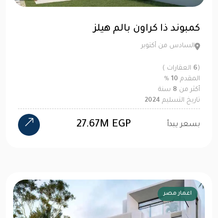
كمبوند ذا كراون بالم هيلز
السادس من أكتوبر
(
6
العقارات )
المقدم
10
%
أكثر من
8
سنة
تاريخ التسليم
2024
27.67M EGP
بسعر يبدأ
اعمار مصر