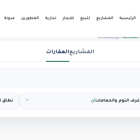
الرئيسية
المشاريع
للبيع
للايجار
تجارية
المطورين
مدونة
 السخنة
/
دوبلكسات
المشاريع
العقارات
غرف النوم والحمامات
أي
نطاق 