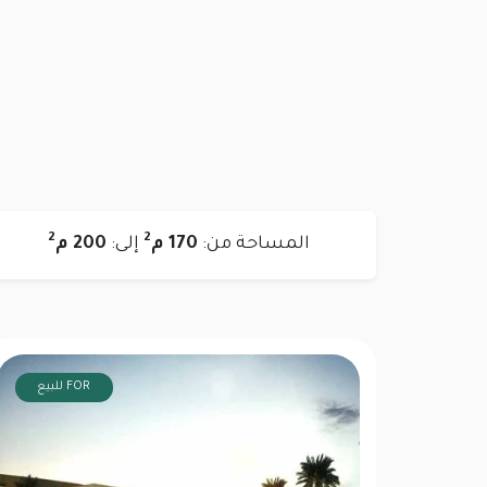
2
2
المساحة من:
170 م
إلى:
200 م
FOR للبيع