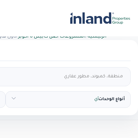
الرئيسية
/
المشروعات
/
صن كابيتل 6 اكوبر
/
تاون ها
أنواع الوحدات
أي