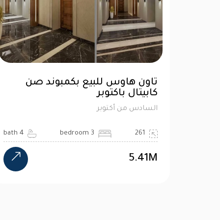
تاون هاوس للبيع بكمبوند صن
كابيتال باكتوبر
السادس من أكتوبر
4 bath
3 bedroom
261
5.41M