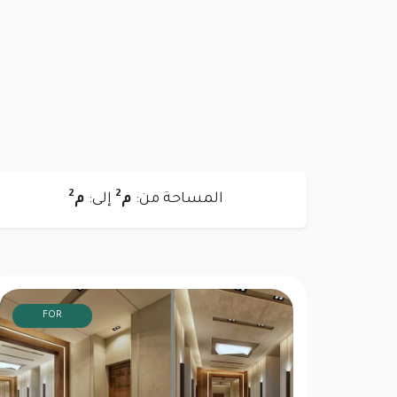
2
2
المساحة من:
م
إلى:
م
FOR