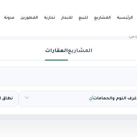
الرئيسية
المشاريع
للبيع
للايجار
تجارية
المطورين
مدونة
وس
المشاريع
العقارات
غرف النوم والحمامات
أي
نطاق 