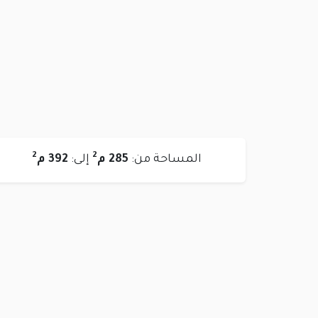
2
2
المساحة من:
285 م
إلى:
392 م