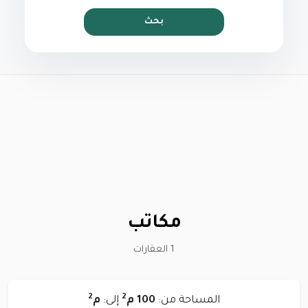
بحث
مكاتب
1 العقارات
2
2
المساحة من:
100 م
إلى:
م