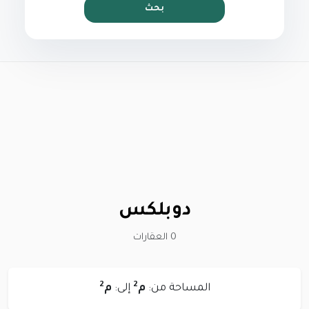
بحث
دوبلكس
0 العقارات
2
2
المساحة من:
م
إلى:
م