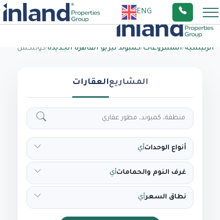
ENG
الرئيسية
/
المشروعات
/
كمبوند تيريو القاهره الجديده
/
دوبلكس
المشاريع
العقارات
أنواع الوحدات
أي
غرف النوم والحمامات
أي
نطاق السعر
أي