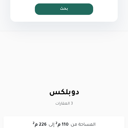
بحث
دوبلكس
3 العقارات
2
2
المساحة من:
110 م
إلى:
226 م