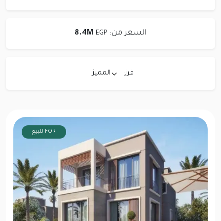
السعر من:
8.4M
EGP
فرز:
المميز
FOR للبيع