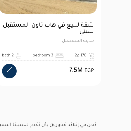
شقة للبيع في هاب تاون المستقبل
سيتي
مدينة المستقبل
170 م2
3 bedroom
2 bath
7.5M
EGP
نحن في إنلاند فخورون بأن نقدم لعميلنا المم