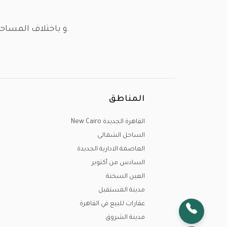
و باختلاف المساحات و الأسعار و مواعيد الاستلام , نود ان نستعرض معكم أولا أماكن الوحدات و العقارات في مختلف بقاع مصر.
القاهرة الجديدة (التجمع الأول - التجمع 
الإدارية الجديدة، مدينة الشروق، مدينتي، م
المناطق
القاهرة الجديدة New Cairo
الساحل الشمالى
العاصمة الادارية الجديدة
السادس من أكتوبر
و من الوحدات السكنية يوجد لدينا (شقق-ف
العين السخنة
مدينة المستقبل
عقارات للبيع في القاهرة
مدينة الشروق