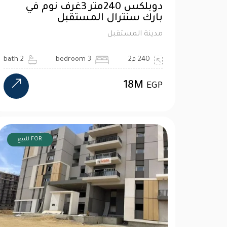
دوبلكس 240متر 3غرف نوم في
بارك سنترال المستقبل
مدينة المستقبل
240 م2
3 bedroom
2 bath
18M
EGP
FOR للبيع