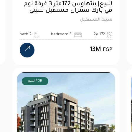
للبيع| بنتهاوس 172متر 3 غرفة نوم
في بارك سنترال مستقبل سيتي
مدينة المستقبل
172 م2
3 bedroom
2 bath
13M
EGP
FOR للبيع