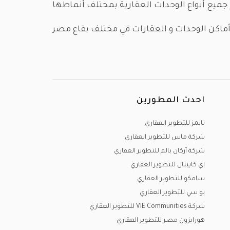
 الشيخ زايد الجديدة (نيو زايد)، مدينة العاصمة
وليس الجديدة ، الساحل الشمالي، مدينة العلمين
ونة، مدينة راس سدر و مدينة المنصورة الجديدة
احدث المطورين
أنواع الوحدات :
تايمز للتطوير العقاري
شركة ماس للتطوير العقاري
( وحدات سكنية - وحدات تجارية -وحدات إدارية )
شركة أركان بالم للتطوير العقاري
اي كابيتال للتطوير العقاري
توديوهات - دوبليكسات -بنتهاوس-وود هاوس )
سامكو للتطوير العقاري
يو سي للتطوير العقاري
رية- عيادات طبية -صيدليات-مطاعم -كافيهات )
شركة VIE Communities للتطوير العقاري
هورايزون مصر للتطوير العقاري