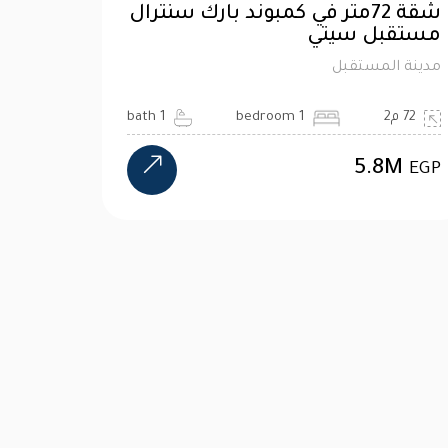
شقة 72متر في كمبوند بارك سنترال
مستقبل سيتي
مدينة المستقبل
72 م2
1 bedroom
1 bath
5.8M
EGP