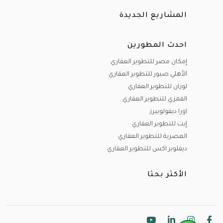
أنواع الوحدات :
المشاريع الجديدة
لدينا مختلف أنواع الوحدات ( وحدات سكنية - وحدات تجارية
احدث المطورين
-وحدات إدارية )
إمكان مصر للتطوير العقاري
و من الوحدات السكنية يوجد لدينا (شقق-فيلات مستقلة-تاون
الأهلي صبور للتطوير العقاري
لوزان للتطوير العقاري
هاوس- توين هاوس -شاليهات سياحية - ستوديوهات -
القمزي للتطوير العقاري
دوبليكسات -بنتهاوس-وود هاوس )
اورا ديفولوبيرز
إيت للتطوير العقاري
وحدات تجارية (مولات تجارية - محلات تجارية- عيادات طبية
العصرية للتطوير العقاري
-صيدليات-مطاعم -كافيهات )
ديفلوبر اكس للتطوير العقاري
وحدات إدارية ( مكاتب إدارية - أبراج ومباني إدارية ).
الأكثر بحثا
تصميمات بمستوى عالى من التشطيبات والتجهيزات الراقية و
المعمار الفريد الحديث بإطلالات رائعة تناسب جميع الأذواق ,
متوفر لدي إنلاند تنوع و انفراد.