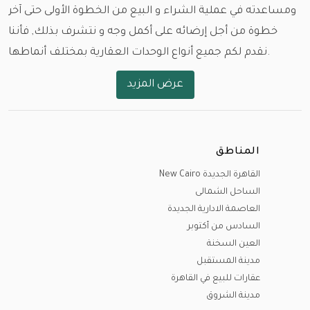
ومساعدته في عملية الشراء و البيع من الخطوة الأولى حتى آخر
خطوة من أجل إرضائه على أكمل وجه و نتشرف بذلك, فأننا
نقدم لكم جميع أنواع الوحدات العقارية بمختلف أنماطها.
عرض المزيد
و باختلاف المساحات و الأسعار و مواعيد الاستلام , نود ان
نستعرض معكم أولا أماكن الوحدات و العقارات في مختلف
بقاع مصر.
المناطق
القاهرة الجديدة (التجمع الأول - التجمع الخامس )، مدينة
القاهرة الجديدة New Cairo
السادس من أكتوبر ، مدينة الشيخ زايد، مدينة الشيخ زايد
الساحل الشمالى
الجديدة (نيو زايد)، مدينة العاصمة الإدارية الجديدة، مدينة
العاصمة الادارية الجديدة
الشروق، مدينتي، مدينة الرحاب، مدينة المستقبل (المستقبل
السادس من أكتوبر
سيتي )، مدينة هليوبوليس الجديدة ، الساحل الشمالي، مدينة
العين السخنة
العلمين الجديدة، الجونة، مدينة راس سدر و مدينة المنصورة
مدينة المستقبل
عقارات للبيع في القاهرة
الجديدة
مدينة الشروق