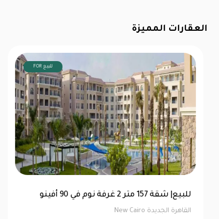
العقارات المميزة
FOR للبيع
توين هاوس 520 متر للبيع في ماونتن فيو هايد
بارك | كاش