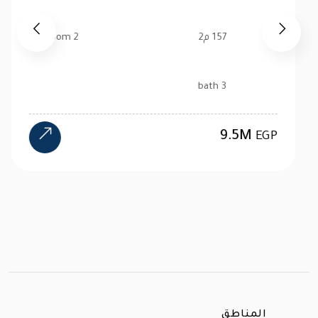
القاهرة الجديدة New Cairo
520 م2
4 bedroom
4 bath
24M
EGP
المناطق