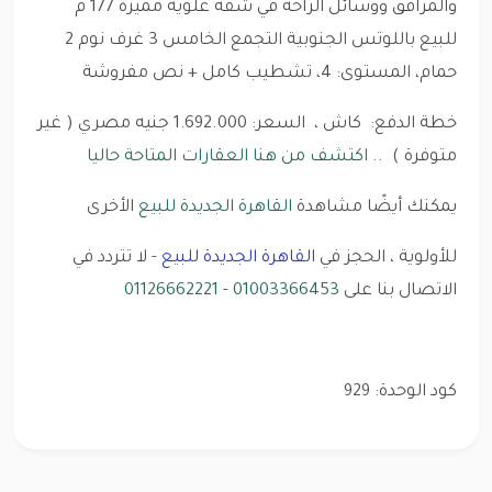
والمرافق ووسائل الراحة في شقة علوية مميزة 177 م
للبيع باللوتس الجنوبية التجمع الخامس 3 غرف نوم 2
حمام، المستوى: 4، تشطيب كامل + نص مفروشة
خطة الدفع: كاش ، السعر: 1.692.000 جنيه مصري ( غير
متوفرة ) ..
اكتشف من هنا العقارات المتاحة حاليا
يمكنك أيضًا مشاهدة
القاهرة الجديدة للبيع
الأخرى
للأولوية ، الحجز في
القاهرة الجديدة للبيع
- لا تتردد في
الاتصال بنا على
01003366453
-
01126662221
كود الوحدة: 929